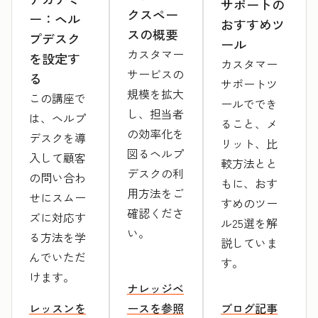
サポートの
クスペー
ー：ヘル
おすすめツ
スの概要
プデスク
ール
カスタマー
を設定す
カスタマー
サービスの
る
サポートツ
規模を拡大
この講座で
ールででき
し、担当者
は、ヘルプ
ること、メ
の効率化を
デスクを導
リット、比
図るヘルプ
入して顧客
較方法とと
デスクの利
の問い合わ
もに、おす
用方法をご
せにスムー
すめのツー
確認くださ
ズに対応す
ル25選を解
い。
る方法を学
説していま
んでいただ
す。
けます。
ナレッジベ
レッスンを
ースを参照
ブログ記事