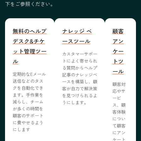
下をご参照ください。
無料のヘルプ
ナレッジ ベ
顧客
デスク&チケ
ースツール
アン
ット管理ツー
ケー
カスタマーサポー
ル
トツ
トによく寄せられ
る質問からヘルプ
ール
定期的なEメール
記事のナレッジベ
送信などのタス
ースを構築し、顧
顧客対
クを自動化でき
客が自力で解決策
応やサ
ます。手作業を
を見つけられるよ
ービ
減らし、チーム
うにします。
ス、顧
が多くの時間を
客体験
顧客のサポート
につい
に費やせるよう
て顧客
にします
にアン
ケート