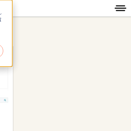
メニ
し
質