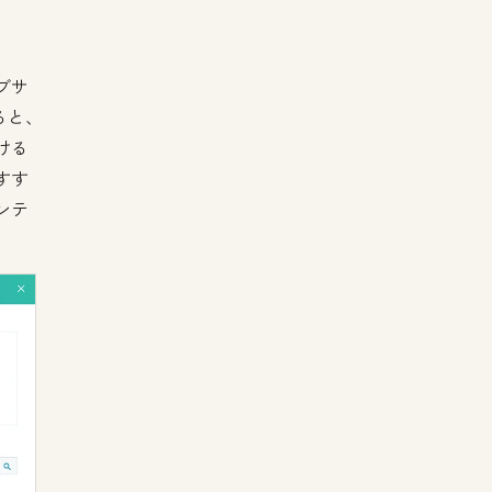
ブサ
ると、
ける
すす
ンテ