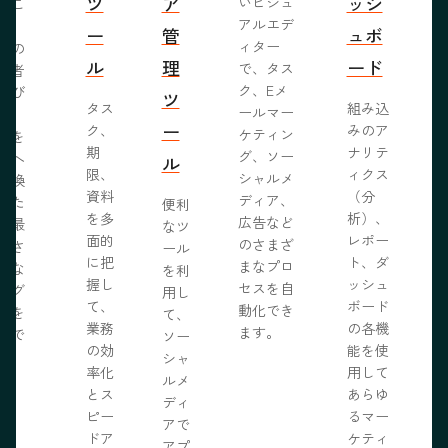
ツ
ア
ッシ
いビジュ
るこ
アルエデ
で、
ー
管
ュボ
ィター
くの
ル
理
ード
で、タス
問者
ク、Eメ
呼び
ツ
タス
組み込
ールマー
み、
ー
ク、
みのア
ケティン
者を
S
期
ナリテ
グ、ソー
客へ
ル
限、
ィクス
シャルメ
転換
資料
（分
ディア、
るた
便利
を多
析）、
広告など
に最
なツ
面的
レポー
のさまざ
化さ
ール
に把
ト、ダ
まなプロ
たな
を利
握し
ッシュ
セスを自
ログ
用し
て、
ボード
動化でき
事を
て、
業務
の各機
ます。
開で
ソー
R
の効
能を使
ま
シャ
率化
用して
。
ルメ
とス
あらゆ
ディ
ピー
るマー
アで
ドア
ケティ
アプ