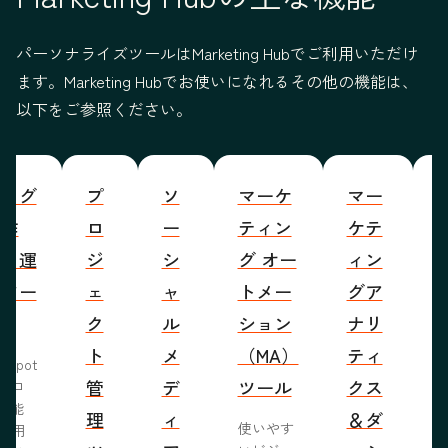
パーソナライズツールはMarketing Hubでご利用いただけ
ます。Marketing Hubでお使いになれるその他の機能は、
以下をご参照ください。
ブログ
プ
ソ
マーケ
マー
S
の作
ロ
ー
ティン
ケテ
成・運
ジ
シ
グ オー
ィン
営ツー
ェ
ャ
トメー
グア
ル
ク
ル
ション
ナリ
ト
メ
（MA）
ティ
bSpot
管
デ
ツール
クス
ブロ
機能
理
ィ
＆ダ
使いやす
活用