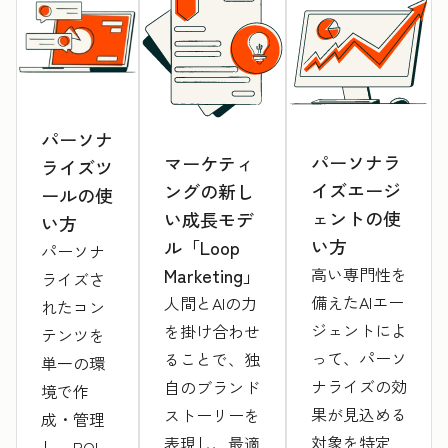
パーソナ
パーソナラ
マーケティ
ライズツ
イズエージ
ングの新し
ールの使
ェントの使
い成長モデ
い方
い方
ル「Loop
パーソナ
Marketing」
高い専門性を
ライズさ
備えたAIエー
人間とAIの力
れたコン
ジェントによ
を掛け合わせ
テンツを
って、パーソ
ることで、独
単一の環
ナライズの効
自のブランド
境で作
果が見込める
ストーリーを
成・管理
対象を特定
表現し、最適
し、ROI