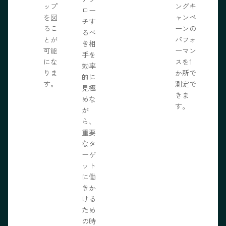
ップ
ングキ
ロー
を図
ャンペ
チす
るこ
ーンの
るべ
とが
パフォ
き相
可能
ーマン
手を
にな
スを1
効率
りま
か所で
的に
す。
測定で
見極
きま
めな
す。
が
ら、
重要
なタ
ーゲ
ット
に働
きか
ける
ため
の時