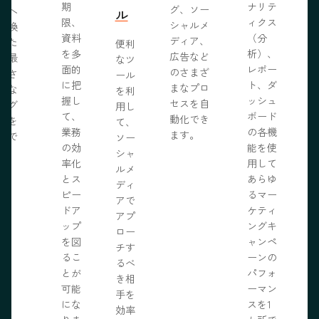
期
ナリテ
グ、ソー
客へ
ル
限、
ィクス
シャルメ
転換
資料
（分
ディア、
るた
便利
を多
析）、
広告など
に最
なツ
面的
レポー
のさまざ
化さ
ール
に把
ト、ダ
まなプロ
たな
を利
握し
ッシュ
セスを自
ログ
用し
て、
ボード
動化でき
事を
て、
業務
の各機
ます。
開で
ソー
R
の効
能を使
ま
シャ
率化
用して
。
ルメ
とス
あらゆ
ディ
ピー
るマー
アで
ドア
ケティ
アプ
ップ
ングキ
ロー
を図
ャンペ
チす
るこ
ーンの
るべ
とが
パフォ
き相
可能
ーマン
手を
にな
スを1
効率