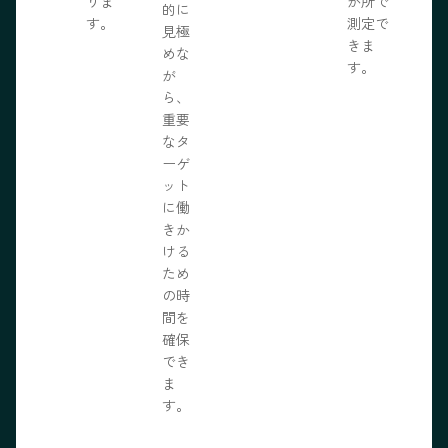
りま
か所で
的に
す。
測定で
見極
きま
めな
す。
が
ら、
重要
なタ
ーゲ
ット
に働
きか
ける
ため
の時
間を
確保
でき
ま
す。