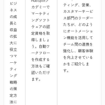
HubSpotア
ビジ
ティング、営業、
カデミーで
ネス
カスタマーサービ
マーケティ
の成
ス部門のリーダー
ングソフト
長と
たちが、どのよう
ウェアの認
収益
にオートメーショ
定資格を取
の拡
ン機能を活用して
得しましょ
大に
チーム間の連携を
う。自動ワ
役立
強化し、顧客体験
ークフロー
つマ
を向上させている
を作成する
ーケ
かをご紹介しま
方法もご確
ティ
す。
認いただけ
ング
ます。
戦略
の策
定方
法に