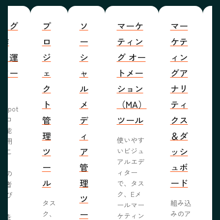
ブログ
プ
ソ
マーケ
マー
S
の作
ロ
ー
ティン
ケテ
成・運
ジ
シ
グ オー
ィン
営ツー
ェ
ャ
トメー
グア
ル
ク
ル
ション
ナリ
ト
メ
（MA）
ティ
bSpot
管
デ
ツール
クス
ブロ
機能
理
ィ
＆ダ
使いやす
活用
ツ
ア
ッシ
いビジュ
るこ
アルエデ
で、
ー
管
ュボ
ィター
くの
ル
理
ード
で、タス
問者
ク、Eメ
呼び
ツ
タス
組み込
ールマー
み、
ー
ク、
みのア
ケティン
者を
S