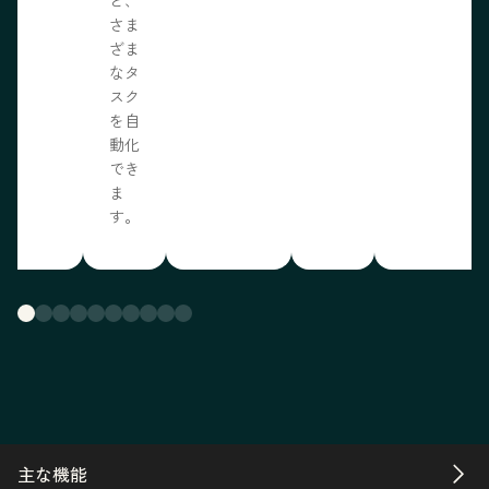
さま
ざま
なタ
スク
を自
動化
でき
ま
す。
主な機能