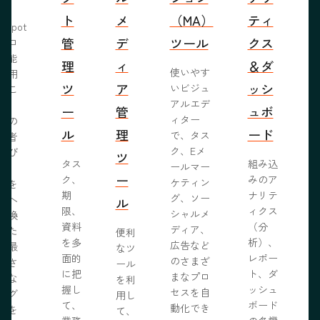
ト
メ
（MA）
ティ
bSpot
管
デ
ツール
クス
ブロ
機能
理
ィ
＆ダ
使いやす
活用
ツ
ア
ッシ
いビジュ
るこ
アルエデ
で、
ー
管
ュボ
ィター
くの
ル
理
ード
で、タス
問者
ク、Eメ
呼び
ツ
タス
組み込
ールマー
み、
ー
ク、
みのア
ケティン
者を
S
期
ナリテ
グ、ソー
客へ
ル
限、
ィクス
シャルメ
転換
資料
（分
ディア、
るた
便利
を多
析）、
広告など
に最
なツ
面的
レポー
のさまざ
化さ
ール
に把
ト、ダ
まなプロ
たな
を利
握し
ッシュ
セスを自
ログ
用し
て、
ボード
動化でき
事を
て、