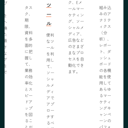
ク、Eメ
呼び
ツ
タス
組み込
ールマー
み、
ー
ク、
みのア
ケティン
者を
S
期
ナリテ
グ、ソー
客へ
ル
限、
ィクス
シャルメ
転換
資料
（分
ディア、
るた
便利
を多
析）、
広告など
に最
なツ
面的
レポー
のさまざ
化さ
ール
に把
ト、ダ
まなプロ
たな
を利
握し
ッシュ
セスを自
ログ
用し
て、
ボード
動化でき
事を
て、
業務
の各機
ます。
開で
ソー
R
の効
能を使
ま
シャ
率化
用して
。
ルメ
とス
あらゆ
ディ
ピー
るマー
アで
ドア
ケティ
アプ
ップ
ングキ
ロー
を図
ャンペ
チす
るこ
ーンの
るべ
とが
パフォ