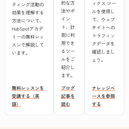
的な方
ィクス ツー
ティング活動の
法やポ
ルを使用し
効果を理解する
イン
て、ウェブ
方法について、
ト、計
サイトへの
HubSpotアカデ
測に利
トラフィッ
ミーの無料レッ
用でき
クデータを
スンで解説して
るツー
確認しまし
います。
ルをご
ょう。
紹介し
ます。
無料レッスンを
ブログ
ナレッジベ
受講する（英
記事を
ースを参照
語）
読む
する