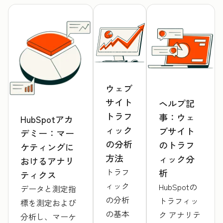
ウェブ
サイト
ヘルプ記
トラフ
事：ウェ
HubSpotアカ
ィック
ブサイト
デミー：マー
の分析
のトラフ
ケティングに
方法
ィック分
おけるアナリ
トラフ
析
ティクス
ィック
HubSpotの
データと測定指
の分析
トラフィッ
標を測定および
の基本
ク アナリテ
分析し、マーケ