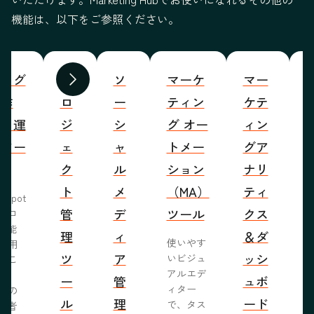
機能は、以下をご参照ください。
ブログ
プ
ソ
マーケ
マー
S
前へ
次へ
の作
ロ
ー
ティン
ケテ
成・運
ジ
シ
グ オー
ィン
営ツー
ェ
ャ
トメー
グア
ル
ク
ル
ション
ナリ
ト
メ
（MA）
ティ
bSpot
管
デ
ツール
クス
ブロ
機能
理
ィ
＆ダ
使いやす
活用
ツ
ア
ッシ
いビジュ
るこ
アルエデ
で、
ー
管
ュボ
ィター
くの
ル
理
ード
で、タス
問者