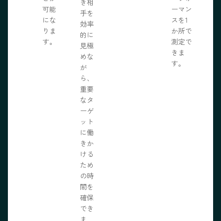
き相
可能
ーマン
手を
にな
スを1
効率
りま
か所で
的に
す。
測定で
見極
きま
めな
す。
が
ら、
重要
なタ
ーゲ
ット
に働
きか
ける
ため
の時
間を
確保
でき
ま