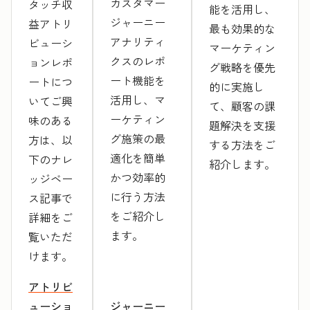
カスタマー
タッチ収
能を活用し、
ジャーニー
益アトリ
最も効果的な
アナリティ
ビューシ
マーケティン
クスのレポ
ョンレポ
グ戦略を優先
ート機能を
ートにつ
的に実施し
活用し、マ
いてご興
て、顧客の課
ーケティン
味のある
題解決を支援
グ施策の最
方は、以
する方法をご
適化を簡単
下のナレ
紹介します。
かつ効率的
ッジベー
に行う方法
ス記事で
をご紹介し
詳細をご
ます。
覧いただ
けます。
アトリビ
ューショ
ジャーニー