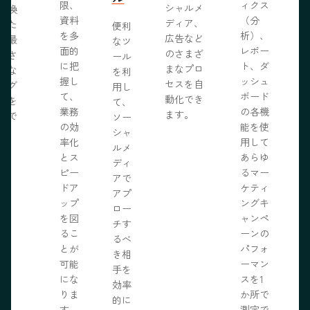
限、
ィクス
シャルメ
転換
資料
（分
ディア、
るた
便利
を多
析）、
広告など
に最
なツ
面的
レポー
のさまざ
化さ
ール
に把
ト、ダ
まなプロ
たな
を利
握し
ッシュ
セスを自
ログ
用し
て、
ボード
動化でき
事を
て、
業務
の各機
ます。
開で
ソー
R
の効
能を使
ま
シャ
率化
用して
。
ルメ
とス
あらゆ
ディ
ピー
るマー
アで
ドア
ケティ
アプ
ップ
ングキ
ロー
を図
ャンペ
チす
るこ
ーンの
るべ
とが
パフォ
き相
可能
ーマン
手を
にな
スを1
効率
りま
か所で
的に
す。
測定で