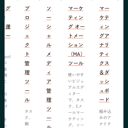
ブログ
プ
ソ
マーケ
マー
S
の作
ロ
ー
ティン
ケテ
成・運
ジ
シ
グ オー
ィン
営ツー
ェ
ャ
トメー
グア
ル
ク
ル
ション
ナリ
ト
メ
（MA）
ティ
bSpot
管
デ
ツール
クス
ブロ
機能
理
ィ
＆ダ
使いやす
活用
ツ
ア
ッシ
いビジュ
るこ
アルエデ
で、
ー
管
ュボ
ィター
くの
ル
理
ード
で、タス
問者
ク、Eメ
呼び
ツ
タス
組み込
ールマー
み、
ー
ク、
みのア
ケティン
者を
S
期
ナリテ
グ、ソー
客へ
ル