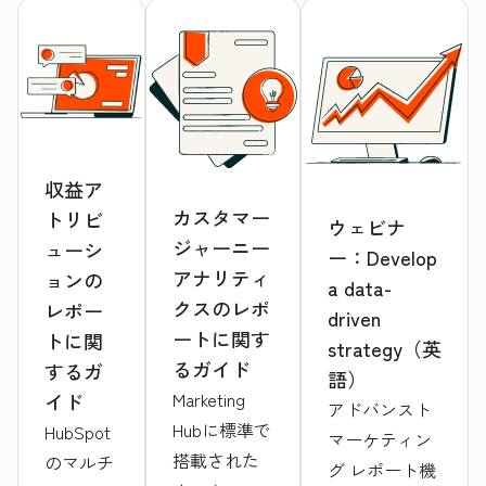
収益ア
カスタマー
トリビ
ウェビナ
ジャーニー
ューシ
ー：Develop
アナリティ
ョンの
a data-
クスのレポ
レポー
driven
ートに関す
トに関
strategy（英
るガイド
するガ
語）
Marketing
イド
アドバンスト
Hubに標準で
HubSpot
マーケティン
搭載された
のマルチ
グ レポート機