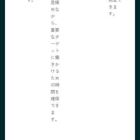
見極
きま
めな
す。
が
ら、
重要
なタ
ーゲ
ット
に働
きか
ける
ため
の時
間を
確保
でき
ま
す。