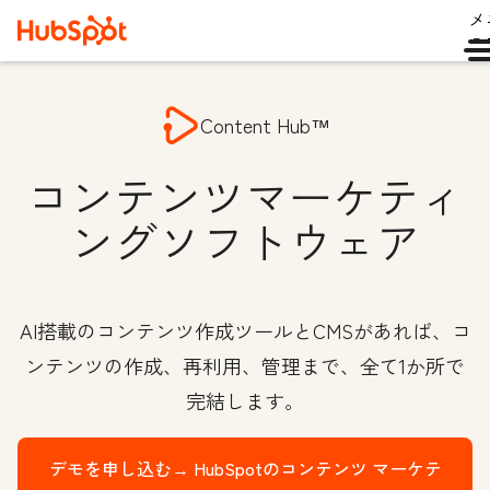
メ
ュ
Content Hub™
コンテンツマーケティ
ングソフトウェア
AI搭載のコンテンツ作成ツールとCMSがあれば、コ
ンテンツの作成、再利用、管理まで、全て1か所で
完結します。
デモを申し込む→
HubSpotのコンテンツ マーケテ