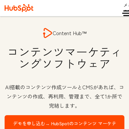
メ
ュ
Content Hub™
コンテンツマーケティ
ングソフトウェア
AI搭載のコンテンツ作成ツールとCMSがあれば、コ
ンテンツの作成、再利用、管理まで、全て1か所で
完結します。
デモを申し込む→
HubSpotのコンテンツ マーケテ