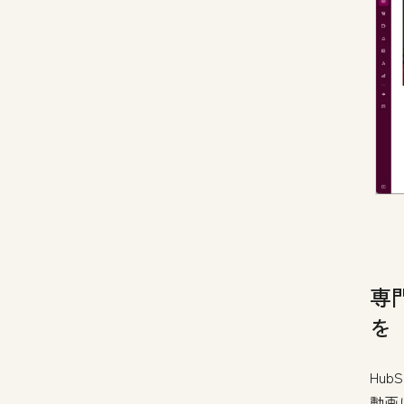
専
を
Hu
動画