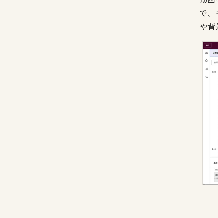
で、
や背