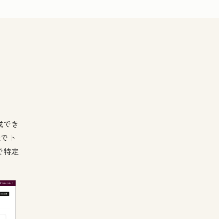
成でき
kでト
で特定