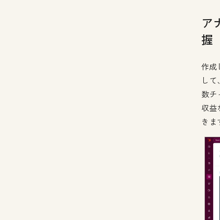
ア
握
作成
して
数チ
収益
きま