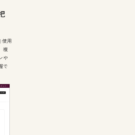
把
を使用
。複
ンや
握で