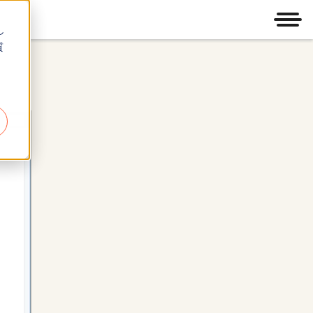
メニ
し
質