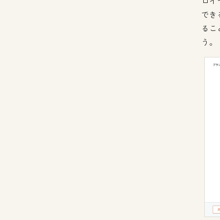
ロイ
でき
るこ
う。