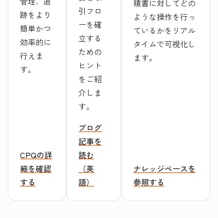
管理、追
積書に対してどの
引フロ
跡をより
ような操作を行っ
ーを確
簡単かつ
ているかをリアル
立する
効率的に
タイムで可視化し
ための
行えま
ます。
ヒント
す。
をご紹
介しま
す。
ブログ
記事を
CPQの詳
読む
細を確認
（英
ナレッジベースを
する
語）
参照する