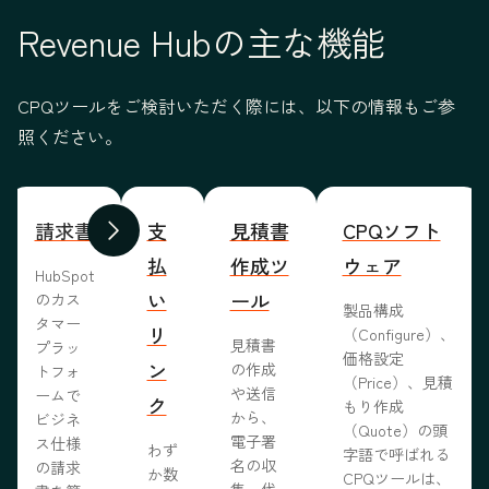
Revenue Hubの主な機能
CPQツールをご検討いただく際には、以下の情報もご参
照ください。
請求書
支
見積書
CPQソフト
前へ
次へ
払
作成ツ
ウェア
HubSpot
い
ール
のカス
製品構成
タマー
リ
（Configure）、
見積書
プラッ
価格設定
ン
の作成
トフォ
（Price）、見積
や送信
ームで
ク
もり作成
から、
ビジネ
（Quote）の頭
電子署
ス仕様
わず
字語で呼ばれる
名の収
の請求
か数
CPQツールは、
集、代