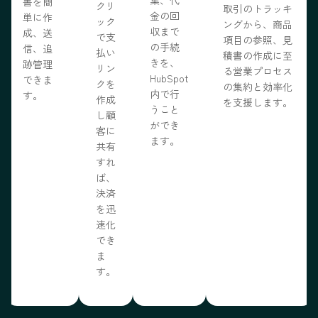
書を簡
クリ
取引のトラッキ
金の回
単に作
ック
ングから、商品
収まで
成、送
で支
項目の参照、見
の手続
信、追
払い
積書の作成に至
きを、
跡管理
リン
る営業プロセス
HubSpot
できま
クを
の集約と効率化
内で行
す。
作成
を支援します。
うこと
し顧
ができ
客に
ます。
共有
すれ
ば、
決済
を迅
速化
でき
ま
す。