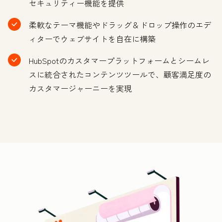
セキュリティー機能を提供
柔軟なテーマ機能やドラッグ＆ドロップ操作のエデ
ィターでウェブサイトを自在に構築
HubSpotのカスタマープラットフォームとシームレ
スに統合されたコンテンツツールで、顧客満足度の
カスタマージャーニーを実現
ク