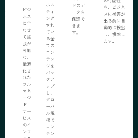
の可能性
う。
ホス
ドのデ
を、ビジネ
ビジ
ール
ティ
ータを
スに被害が
ネス
ェブ
ング
保護で
出る前に自
に合
プロ
され
きま
動的に検出
わせ
採用
てい
す。
し、排除し
て拡
いる
る全
ます。
張が
開発
ての
可能
の力
コン
な、
限に
テン
最適
きま
ツを
化さ
バッ
れた
クア
フル
ップ
マネ
し、
ージ
グロ
ド
ーバ
サー
ル規
ビス
模で
のイ
コン
ンフ
テン