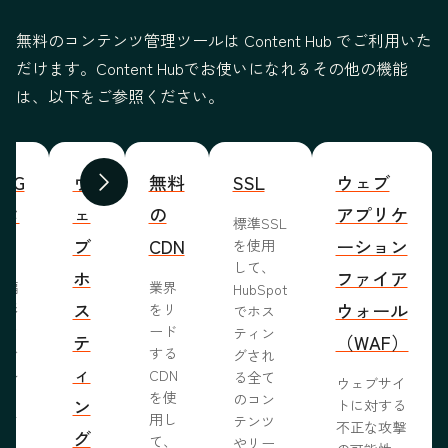
無料のコンテンツ管理ツールは Content Hub でご利用いた
だけます。Content Hubでお使いになれるその他の機能
は、以下をご参照ください。
WYG
ウ
無料
SSL
ウェブ
前へ
次へ
ィタ
ェ
の
アプリケ
標準SSL
ブ
CDN
ーション
を使用
して、
ホ
ファイア
ま編
業界
HubSpot
ス
ウォール
成形
をリ
でホス
めな
ード
ティン
テ
（WAF）
業で
する
グされ
ィ
ール
CDN
る全て
ウェブサイ
らし
を使
のコン
ン
トに対する
ブサ
用し
テンツ
不正な攻撃
グ
作り
て、
やリー