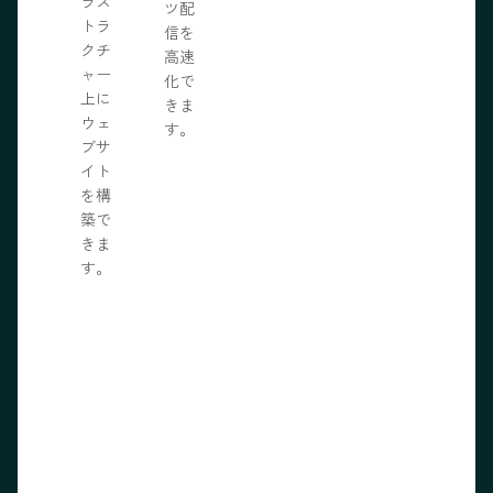
ラス
ツ配
トラ
信を
クチ
高速
ャー
化で
上に
きま
ウェ
す。
ブサ
イト
を構
築で
きま
す。