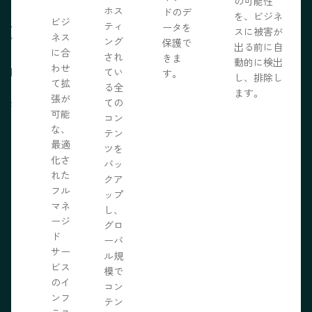
の可能性
う。
ホス
ドのデ
を、ビジネ
ビジ
ール
ティ
ータを
スに被害が
ネス
ェブ
ング
保護で
出る前に自
に合
プロ
され
きま
動的に検出
わせ
採用
てい
す。
し、排除し
て拡
いる
る全
ます。
張が
開発
ての
可能
の力
コン
な、
限に
テン
最適
きま
ツを
化さ
バッ
れた
クア
フル
ップ
マネ
し、
ージ
グロ
ド
ーバ
サー
ル規
ビス
模で
のイ
コン
ンフ
テン