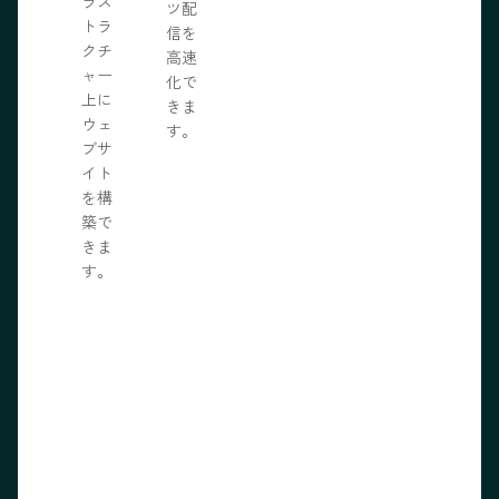
ラス
ツ配
トラ
信を
クチ
高速
ャー
化で
上に
きま
ウェ
す。
ブサ
イト
を構
築で
きま
す。