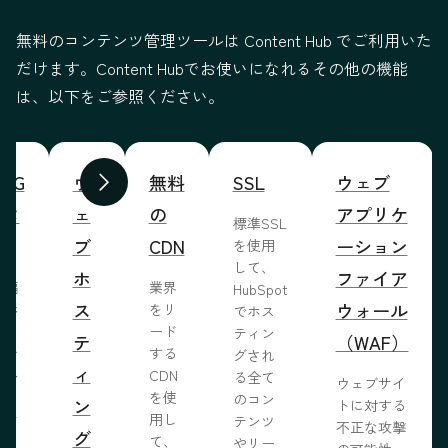
無料のコンテンツ管理ツールは Content Hub でご利用いた
だけます。Content Hubでお使いになれるその他の機能
は、以下をご参照ください。
WYG
ウ
無料
SSL
ウェブ
前へ
次へ
ィタ
ェ
の
アプリケ
標準SSL
ブ
CDN
ーション
を使用
して、
ホ
ファイア
ま編
業界
HubSpot
ス
ウォール
成形
をリ
でホス
めな
ード
ティン
テ
（WAF）
業で
する
グされ
ィ
ール
CDN
る全て
ウェブサイ
らし
を使
のコン
ン
トに対する
ブサ
用し
テンツ
不正な攻撃
グ
作り
て、
やリー