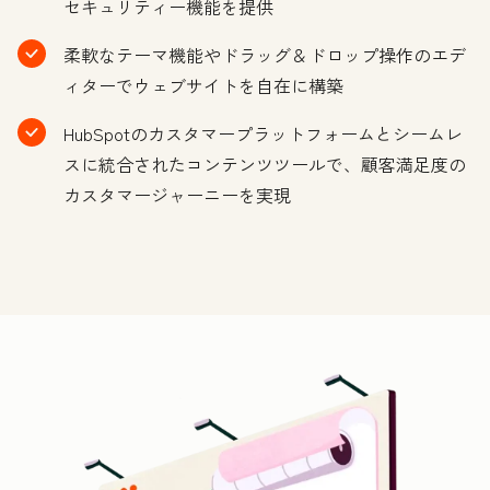
セキュリティー機能を提供
柔軟なテーマ機能やドラッグ＆ドロップ操作のエデ
ィターでウェブサイトを自在に構築
HubSpotのカスタマープラットフォームとシームレ
スに統合されたコンテンツツールで、顧客満足度の
カスタマージャーニーを実現
ク