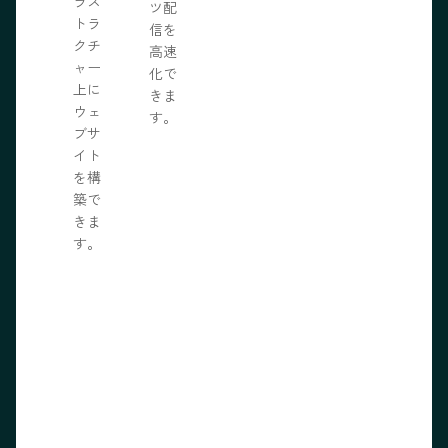
ラス
ツ配
トラ
信を
クチ
高速
ャー
化で
上に
きま
ウェ
す。
ブサ
イト
を構
築で
きま
す。