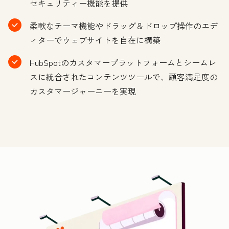
セキュリティー機能を提供
柔軟なテーマ機能やドラッグ＆ドロップ操作のエデ
ィターでウェブサイトを自在に構築
HubSpotのカスタマープラットフォームとシームレ
スに統合されたコンテンツツールで、顧客満足度の
カスタマージャーニーを実現
ク