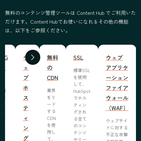
無料のコンテンツ管理ツールは Content Hub でご利用いた
だけます。Content Hubでお使いになれるその他の機能
は、以下をご参照ください。
WYG
ウ
無料
SSL
ウェブ
前へ
次へ
ィタ
ェ
の
アプリケ
標準SSL
ブ
CDN
ーション
を使用
して、
ホ
ファイア
ま編
業界
HubSpot
ス
ウォール
成形
をリ
でホス
めな
ード
ティン
テ
（WAF）
業で
する
グされ
ィ
ール
CDN
る全て
ウェブサイ
らし
を使
のコン
ン
トに対する
ブサ
用し
テンツ
不正な攻撃
グ
作り
て、
やリー