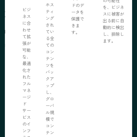
の可能性
う。
ホス
ドのデ
を、ビジネ
ビジ
ール
ティ
ータを
スに被害が
ネス
ェブ
ング
保護で
出る前に自
に合
プロ
され
きま
動的に検出
わせ
採用
てい
す。
し、排除し
て拡
いる
る全
ます。
張が
開発
ての
可能
の力
コン
な、
限に
テン
最適
きま
ツを
化さ
バッ
れた
クア
フル
ップ
マネ
し、
ージ
グロ
ド
ーバ
サー
ル規
ビス
模で
のイ
コン
ンフ
テン