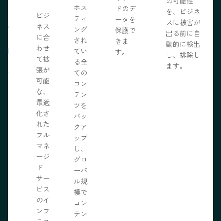
の可能性
う。
ホス
ドのデ
を、ビジネ
ビジ
ール
ティ
ータを
スに被害が
ネス
ェブ
ング
保護で
出る前に自
に合
プロ
され
きま
動的に検出
わせ
採用
てい
す。
し、排除し
て拡
いる
る全
ます。
張が
開発
ての
可能
の力
コン
な、
限に
テン
最適
きま
ツを
化さ
バッ
れた
クア
フル
ップ
マネ
し、
ージ
グロ
ド
ーバ
サー
ル規
ビス
模で
のイ
コン
ンフ
テン