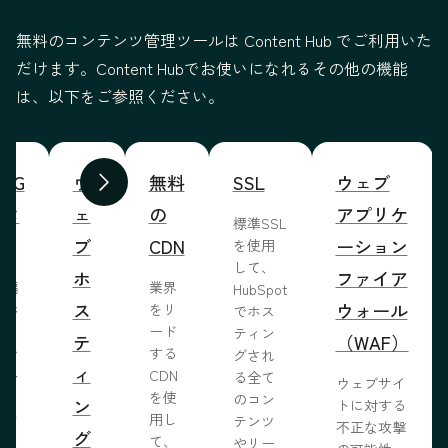
無料のコンテンツ管理ツールは Content Hub でご利用いた
だけます。Content Hubでお使いになれるその他の機能
は、以下をご参照ください。
WYG
ウ
無料
SSL
ウェブ
前へ
次へ
ィタ
ェ
の
アプリケ
標準SSL
ブ
CDN
ーション
を使用
して、
ホ
ファイア
ま編
業界
HubSpot
ス
ウォール
成形
をリ
でホス
めな
ード
ティン
テ
（WAF）
業で
する
グされ
ィ
ール
CDN
る全て
ウェブサイ
らし
を使
のコン
ン
トに対する
ブサ
用し
テンツ
不正な攻撃
グ
作り
て、
やリー