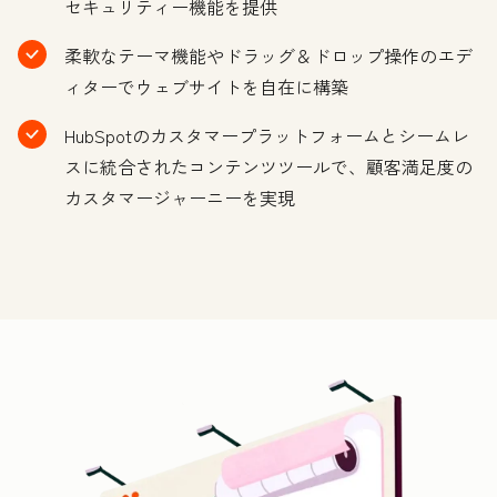
セキュリティー機能を提供
柔軟なテーマ機能やドラッグ＆ドロップ操作のエデ
ィターでウェブサイトを自在に構築
HubSpotのカスタマープラットフォームとシームレ
スに統合されたコンテンツツールで、顧客満足度の
カスタマージャーニーを実現
ク