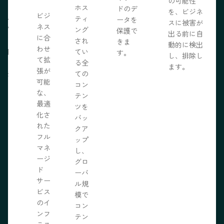
の可能性
う。
ホス
ドのデ
を、ビジネ
ビジ
ール
ティ
ータを
スに被害が
ネス
ェブ
ング
保護で
出る前に自
に合
プロ
され
きま
動的に検出
わせ
採用
てい
す。
し、排除し
て拡
いる
る全
ます。
張が
開発
ての
可能
の力
コン
な、
限に
テン
最適
きま
ツを
化さ
バッ
れた
クア
フル
ップ
マネ
し、
ージ
グロ
ド
ーバ
サー
ル規
ビス
模で
のイ
コン
ンフ
テン