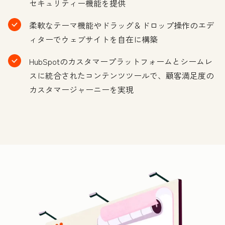
セキュリティー機能を提供
柔軟なテーマ機能やドラッグ＆ドロップ操作のエデ
ィターでウェブサイトを自在に構築
HubSpotのカスタマープラットフォームとシームレ
スに統合されたコンテンツツールで、顧客満足度の
カスタマージャーニーを実現
ク