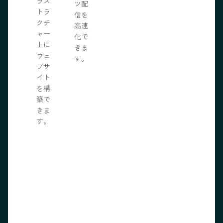
ラス
ツ配
トラ
信を
クチ
高速
ャー
化で
上に
きま
ウェ
す。
ブサ
イト
を構
築で
きま
す。