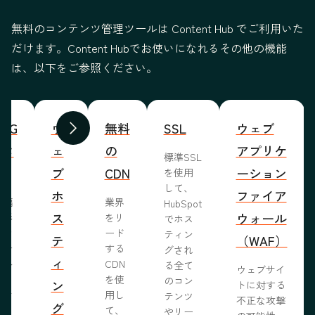
無料のコンテンツ管理ツールは Content Hub でご利用いた
だけます。Content Hubでお使いになれるその他の機能
は、以下をご参照ください。
WYG
ウ
無料
SSL
ウェブ
前へ
次へ
ィタ
ェ
の
アプリケ
標準SSL
ブ
CDN
ーション
を使用
して、
ホ
ファイア
ま編
業界
HubSpot
ス
ウォール
成形
をリ
でホス
めな
ード
ティン
テ
（WAF）
業で
する
グされ
ィ
ール
CDN
る全て
ウェブサイ
らし
を使
のコン
ン
トに対する
ブサ
用し
テンツ
不正な攻撃
グ
作り
て、
やリー