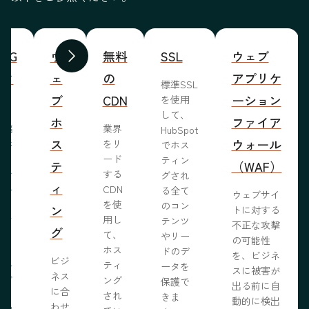
WYG
ウ
無料
SSL
ウェブ
前へ
次へ
ィタ
ェ
の
アプリケ
標準SSL
ブ
CDN
ーション
を使用
して、
ホ
ファイア
ま編
業界
HubSpot
ス
ウォール
成形
をリ
でホス
めな
ード
ティン
テ
（WAF）
業で
する
グされ
ィ
ール
CDN
る全て
ウェブサイ
らし
を使
のコン
ン
トに対する
ブサ
用し
テンツ
不正な攻撃
グ
作り
て、
やリー
の可能性
う。
ホス
ドのデ
を、ビジネ
ビジ
ール
ティ
ータを
スに被害が
ネス
ェブ
ング
保護で
出る前に自
に合
プロ
され
きま
動的に検出
わせ