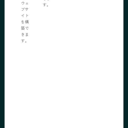
ウェ
す。
ブサ
イト
を構
築で
きま
す。