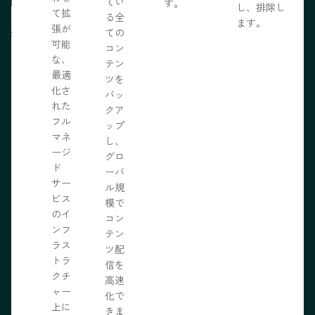
採用
てい
す。
し、排除し
て拡
いる
る全
ます。
張が
開発
ての
可能
の力
コン
な、
限に
テン
最適
きま
ツを
化さ
バッ
れた
クア
フル
ップ
マネ
し、
ージ
グロ
ド
ーバ
サー
ル規
ビス
模で
のイ
コン
ンフ
テン
ラス
ツ配
トラ
信を
クチ
高速
ャー
化で
上に
きま