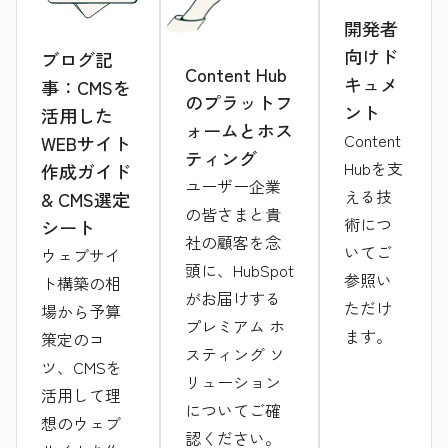
開発者
向けド
ブログ記
Content Hub
キュメ
事：CMSを
のプラットフ
ント
活用した
ォームとホス
Content
WEBサイト
ティング
Hubを支
作成ガイド
ユーザー企業
える技
& CMS選定
の皆さまと貴
術につ
シート
社の顧客を念
いてご
ウェブサイ
頭に、HubSpot
参照い
ト構築の相
がお届けする
ただけ
場から予算
プレミアム ホ
ます。
策定のコ
スティング ソ
ツ、CMSを
リューション
活用して理
についてご確
想のウェブ
認ください。