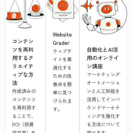
Website
コンテン
Grader
自動化とAI活
ツを再利
ウェブサ
用のオンライ
用するク
イトを最
ン講座
リエイテ
適化する
ィブな方
マーケティング
ための改
法
オートメーショ
善点を簡
ンと人工知能を
作成済みの
単に見つ
活用してインバ
コンテンツ
けられま
ウンドマーケテ
を再利用す
す。
ィングを強化す
ることで、
る方法について
ROI（投資
学べます。
収益率）を