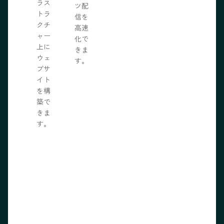
ラス
ツ配
トラ
信を
クチ
高速
ャー
化で
上に
きま
ウェ
す。
ブサ
イト
を構
築で
きま
す。