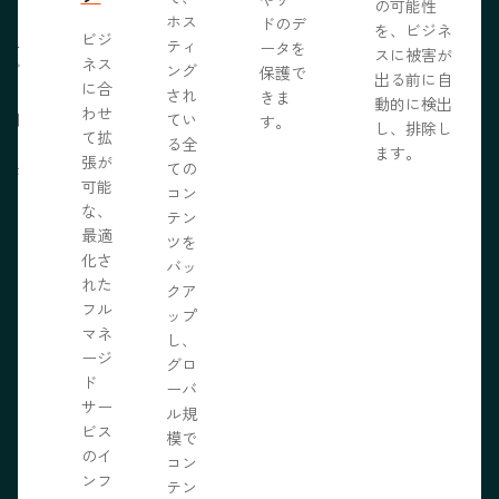
の可能性
う。
ホス
ドのデ
を、ビジネ
ビジ
ール
ティ
ータを
スに被害が
ネス
ェブ
ング
保護で
出る前に自
に合
プロ
され
きま
動的に検出
わせ
採用
てい
す。
し、排除し
て拡
いる
る全
ます。
張が
開発
ての
可能
の力
コン
な、
限に
テン
最適
きま
ツを
化さ
バッ
れた
クア
フル
ップ
マネ
し、
ージ
グロ
ド
ーバ
サー
ル規
ビス
模で
のイ
コン
ンフ
テン