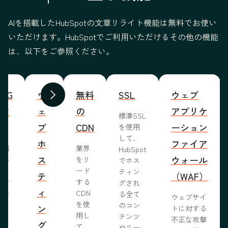
AIを搭載したHubSpotの文章リライト機能は無料でお使い
いただけます。HubSpotでご利用いただけるその他の機能
は、以下をご参照ください。
WYG
ウ
無料
SSL
ウェブ
前へ
次へ
ィタ
ェ
の
アプリケ
標準SSL
ブ
CDN
ーション
を使用
して、
ホ
ファイア
ま編
業界
HubSpot
ス
ウォール
成形
をリ
でホス
めな
ード
ティン
テ
（WAF）
業で
する
グされ
ィ
ール
CDN
る全て
ウェブサイ
らし
を使
のコン
ン
トに対する
ブサ
用し
テンツ
不正な攻撃
グ
作り
て、
やリー