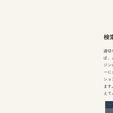
検
適切
ば、
ジン
ーに
ショ
ます
えて