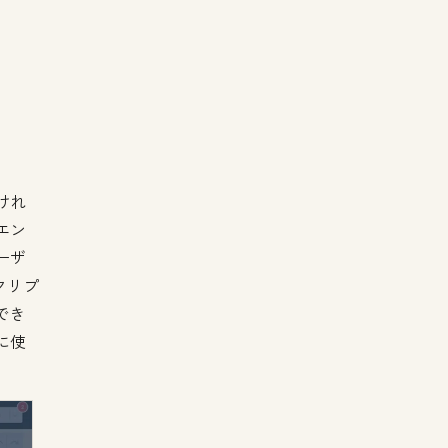
けれ
エン
ーザ
クリプ
でき
に使