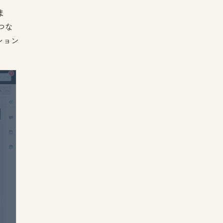
ま
つな
ション