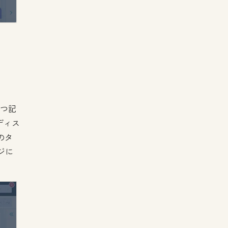
とつ記
ディス
のタ
ジに