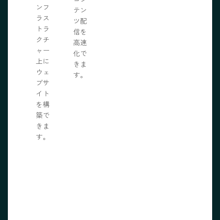
ンフ
テン
ラス
ツ配
トラ
信を
クチ
高速
ャー
化で
上に
きま
ウェ
す。
ブサ
イト
を構
築で
きま
す。