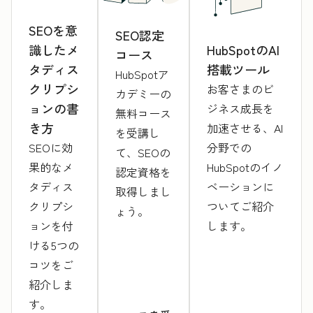
SEOを意
SEO認定
識したメ
HubSpotのAI
コース
タディス
搭載ツール
HubSpotア
クリプシ
お客さまのビ
カデミーの
ョンの書
ジネス成長を
無料コース
き方
加速させる、AI
を受講し
SEOに効
分野での
て、SEOの
果的なメ
HubSpotのイノ
認定資格を
タディス
ベーションに
取得しまし
クリプシ
ついてご紹介
ょう。
ョンを付
します。
ける5つの
コツをご
紹介しま
す。