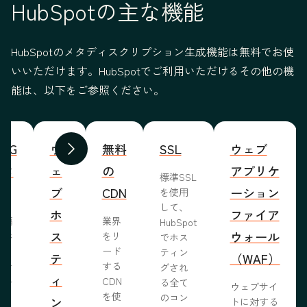
HubSpotの主な機能
HubSpotのメタディスクリプション生成機能は無料でお使
いいただけます。HubSpotでご利用いただけるその他の機
能は、以下をご参照ください。
WYG
ウ
無料
SSL
ウェブ
前へ
次へ
ィタ
ェ
の
アプリケ
標準SSL
ブ
CDN
ーション
を使用
して、
ホ
ファイア
ま編
業界
HubSpot
ス
ウォール
成形
をリ
でホス
めな
ード
ティン
テ
（WAF）
業で
する
グされ
ィ
ール
CDN
る全て
ウェブサイ
らし
を使
のコン
ン
トに対する