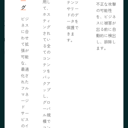
ブサ
用し
テンツ
不正な攻撃
グ
作り
て、
やリー
の可能性
う。
ホス
ドのデ
を、ビジネ
ビジ
ール
ティ
ータを
スに被害が
ネス
ェブ
ング
保護で
出る前に自
に合
プロ
され
きま
動的に検出
わせ
採用
てい
す。
し、排除し
て拡
いる
る全
ます。
張が
開発
ての
可能
の力
コン
な、
限に
テン
最適
きま
ツを
化さ
バッ
れた
クア
フル
ップ
マネ
し、
ージ
グロ
ド
ーバ
サー
ル規
ビス
模で
のイ
コン