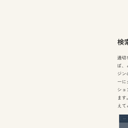
検
適切
ば、
ジン
ーに
ショ
ます
えて