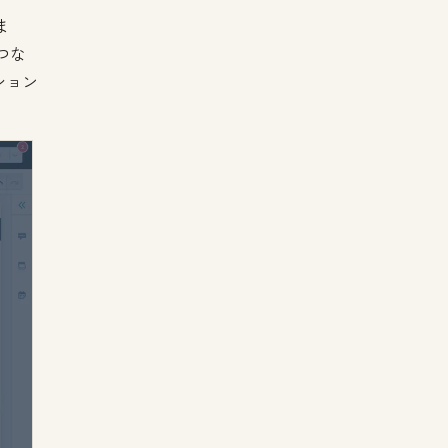
ま
つな
ション