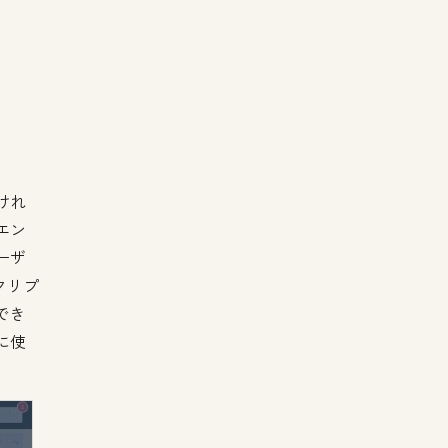
けれ
エン
ーザ
クリプ
でき
に使