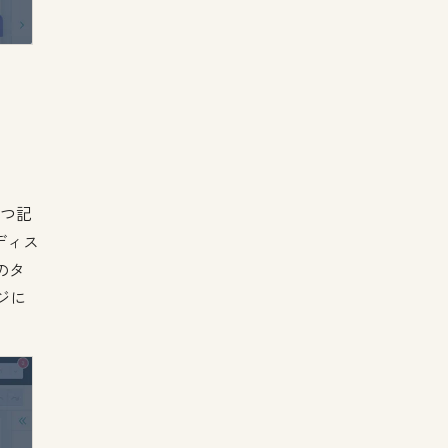
とつ記
ディス
のタ
ジに