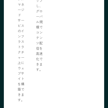
ップ
マネ
し、
ージ
グロ
ド
ーバ
サー
ル規
ビス
模で
のイ
コン
ンフ
テン
ラス
ツ配
トラ
信を
クチ
高速
ャー
化で
上に
きま
ウェ
す。
ブサ
イト
を構
築で
きま
す。