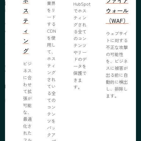
ホ
ファイア
ま編
業界
HubSpot
ス
ウォール
成形
をリ
でホス
めな
ード
ティン
テ
（WAF）
業で
する
グされ
ィ
ール
CDN
る全て
ウェブサイ
らし
を使
のコン
ン
トに対する
ブサ
用し
テンツ
不正な攻撃
グ
作り
て、
やリー
の可能性
う。
ホス
ドのデ
を、ビジネ
ビジ
ール
ティ
ータを
スに被害が
ネス
ェブ
ング
保護で
出る前に自
に合
プロ
され
きま
動的に検出
わせ
採用
てい
す。
し、排除し
て拡
いる
る全
ます。
張が
開発
ての
可能
の力
コン
な、
限に
テン
最適
きま
ツを
化さ
バッ
れた
クア
フル