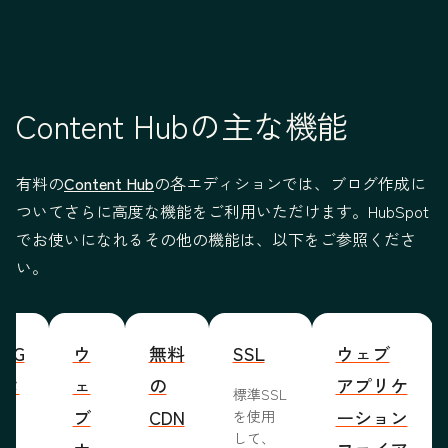
Content Hubの主な機能
有料の
Content Hub
の各エディションでは、ブログ作成に
ついてさらに高度な機能をご利用いただけます。HubSpot
でお使いになれるその他の機能は、以下をご参照くださ
い。
WYG
ウ
無料
SSL
ウェブ
ィタ
ェ
の
アプリケ
標準SSL
ブ
CDN
ーション
を使用
して、