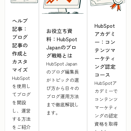
ヘルプ
HubSpot
記事：
お役立ち資
アカデミ
ブログ
料：HubSpot
ー：コン
記事の
Japanのブロ
テンツマ
作成と
グ戦略とは
ーケティ
カスタ
HubSpot Japan
ング認定
マイズ
のブログ編集長
コース
HubSpot
がトピックの選
HubSpotア
を使用し
び方から日々の
カデミーで
てブログ
ブログ運用方法
コンテンツ
を開設
まで徹底解説し
マーケティ
し、運営
ます。
ングの認定
する方法
資格を取得
をご紹介