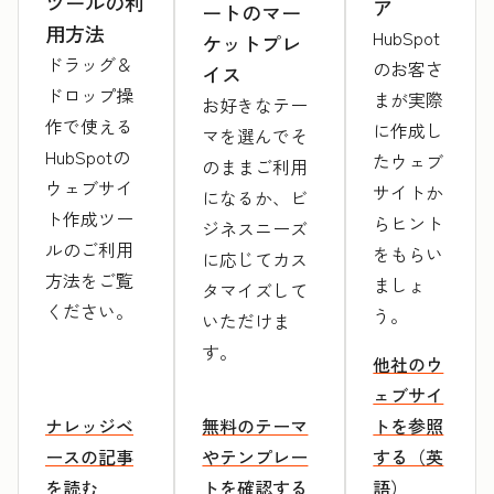
ツールの利
ア
ートのマー
用方法
HubSpot
ケットプレ
ドラッグ＆
のお客さ
イス
ドロップ操
まが実際
お好きなテー
作で使える
に作成し
マを選んでそ
HubSpotの
たウェブ
のままご利用
ウェブサイ
サイトか
になるか、ビ
ト作成ツー
らヒント
ジネスニーズ
ルのご利用
をもらい
に応じてカス
方法をご覧
ましょ
タマイズして
ください。
う。
いただけま
す。
他社のウ
ェブサイ
ナレッジベ
無料のテーマ
トを参照
ースの記事
やテンプレー
する（英
を読む
トを確認する
語）