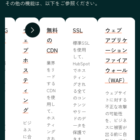
その他の機能は、以下をご参照ください。
WYG
ウ
無料
SSL
ウェブ
前へ
次へ
ィタ
ェ
の
アプリケ
標準SSL
ブ
CDN
ーション
を使用
して、
ホ
ファイア
ま編
業界
HubSpot
ス
ウォール
成形
をリ
でホス
めな
ード
ティン
テ
（WAF）
業で
する
グされ
ィ
ール
CDN
る全て
ウェブサイ
らし
を使
のコン
ン
トに対する
ブサ
用し
テンツ
不正な攻撃
グ
作り
て、
やリー
の可能性
う。
ホス
ドのデ
を、ビジネ
ビジ
ール
ティ
ータを
スに被害が
ネス
ェブ
ング
保護で
出る前に自
に合
プロ
され
きま