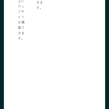
上に
きま
ウェ
す。
ブサ
イト
を構
築で
きま
す。