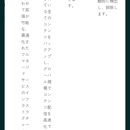
動的に検出
わせ
採用
てい
す。
し、排除し
て拡
いる
る全
ます。
張が
開発
ての
可能
の力
コン
な、
限に
テン
最適
きま
ツを
化さ
バッ
れた
クア
フル
ップ
マネ
し、
ージ
グロ
ド
ーバ
サー
ル規
ビス
模で
のイ
コン
ンフ
テン
ラス
ツ配
トラ
信を
クチ
高速
ャー
化で