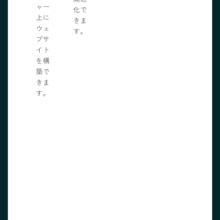
ャー
化で
上に
きま
ウェ
す。
ブサ
イト
を構
築で
きま
す。