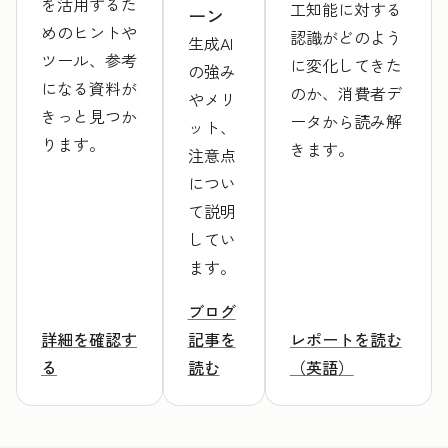
を活用するた
工知能に対する
ーン
めのヒントや
認識がどのよう
生成AI
ツール、参考
に変化してきた
の強み
になる資料が
のか、消費者デ
やメリ
きっと見つか
ータから読み解
ット、
ります。
きます。
注意点
につい
て説明
してい
ます。
ブログ
詳細を確認す
記事を
レポートを読む
る
読む
（英語）