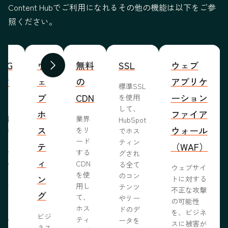
Content Hubでご利用になれるその他の機能は以下をご参
照ください。
WYG
ウ
無料
SSL
ウェブ
前へ
次へ
ィタ
ェ
の
アプリケ
標準SSL
ブ
CDN
ーション
を使用
して、
ホ
ファイア
ま編
業界
HubSpot
ス
ウォール
成形
をリ
でホス
めな
ード
ティン
テ
（WAF）
業で
する
グされ
ィ
ール
CDN
る全て
ウェブサイ
らし
を使
のコン
ン
トに対する
ブサ
用し
テンツ
不正な攻撃
グ
作り
て、
やリー
の可能性
う。
ホス
ドのデ
を、ビジネ
ビジ
ール
ティ
ータを
スに被害が
ネス