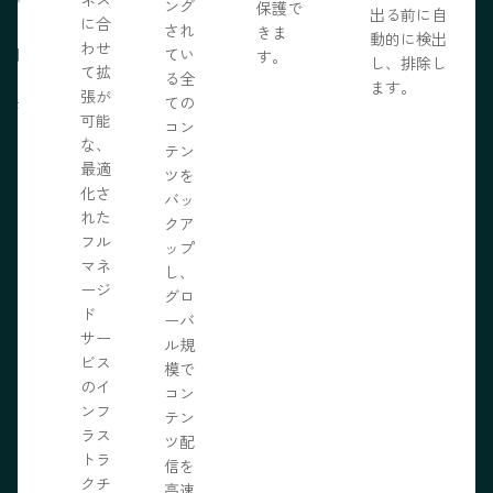
ェブ
ング
保護で
出る前に自
に合
プロ
され
きま
動的に検出
わせ
採用
てい
す。
し、排除し
て拡
いる
る全
ます。
張が
開発
ての
可能
の力
コン
な、
限に
テン
最適
きま
ツを
化さ
バッ
れた
クア
フル
ップ
マネ
し、
ージ
グロ
ド
ーバ
サー
ル規
ビス
模で
のイ
コン
ンフ
テン
ラス
ツ配
トラ
信を
クチ
高速