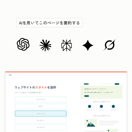
AIを用いてこのページを要約する
ク