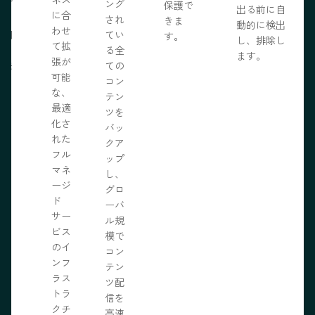
ェブ
ング
保護で
出る前に自
に合
プロ
され
きま
動的に検出
わせ
採用
てい
す。
し、排除し
て拡
いる
る全
ます。
張が
開発
ての
可能
の力
コン
な、
限に
テン
最適
きま
ツを
化さ
バッ
れた
クア
フル
ップ
マネ
し、
ージ
グロ
ド
ーバ
サー
ル規
ビス
模で
のイ
コン
ンフ
テン
ラス
ツ配
トラ
信を
クチ
高速