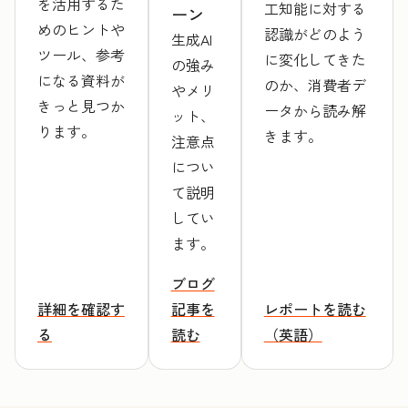
を活用するた
工知能に対する
ーン
めのヒントや
認識がどのよう
生成AI
ツール、参考
に変化してきた
の強み
になる資料が
のか、消費者デ
やメリ
きっと見つか
ータから読み解
ット、
ります。
きます。
注意点
につい
て説明
してい
ます。
ブログ
詳細を確認す
記事を
レポートを読む
る
読む
（英語）