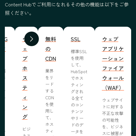
Content Hubでご利用になれるその他の機能は以下をご参
照ください。
WYG
ウ
無料
SSL
ウェブ
前へ
次へ
ィタ
ェ
の
アプリケ
標準SSL
ブ
CDN
ーション
を使用
して、
ホ
ファイア
ま編
業界
HubSpot
ス
ウォール
成形
をリ
でホス
めな
ード
ティン
テ
（WAF）
業で
する
グされ
ィ
ール
CDN
る全て
ウェブサイ
らし
を使
のコン
ン
トに対する
ブサ
用し
テンツ
不正な攻撃
グ
作り
て、
やリー
の可能性
う。
ホス
ドのデ
を、ビジネ
ビジ
ール
ティ
ータを
スに被害が
ネス