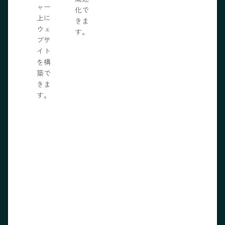
ャー
化で
上に
きま
ウェ
す。
ブサ
イト
を構
築で
きま
す。