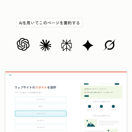
AIを用いてこのページを要約する
ク