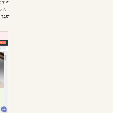
ズでき
から
が幅広