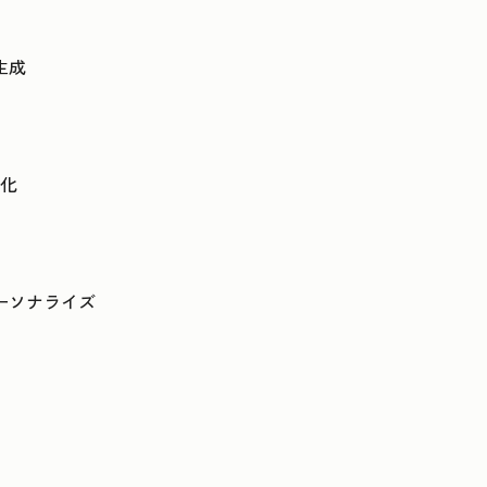
生成
化
ーソナライズ