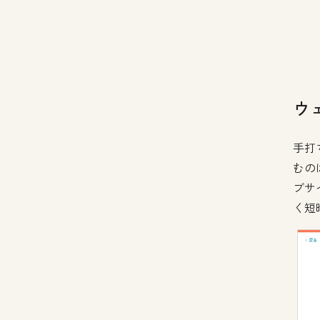
ウ
手打
むの
ブサ
く短