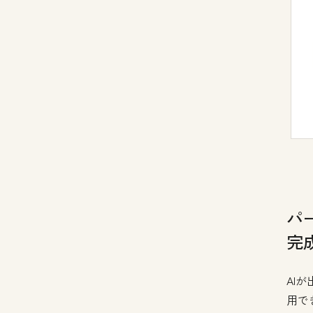
パ
完
AI
用で