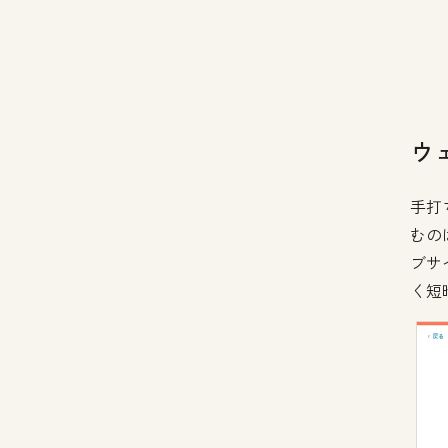
ウ
手打
むの
ブサ
く短