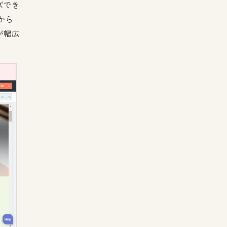
ズでき
から
が幅広