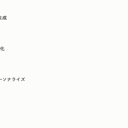
生成
化
ーソナライズ