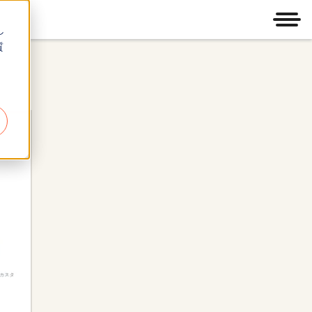
メニ
し
質