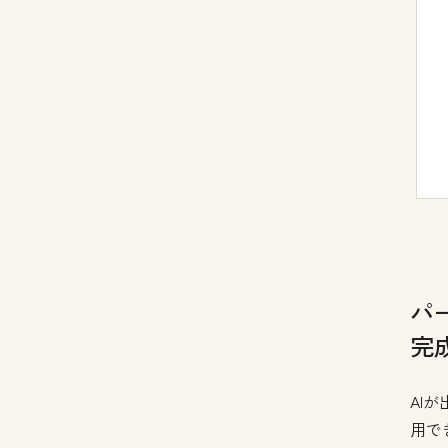
パ
完
AI
用で