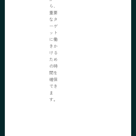
ら、
重要
なタ
ーゲ
ット
に働
きか
ける
ため
の時
間を
確保
でき
ま
す。