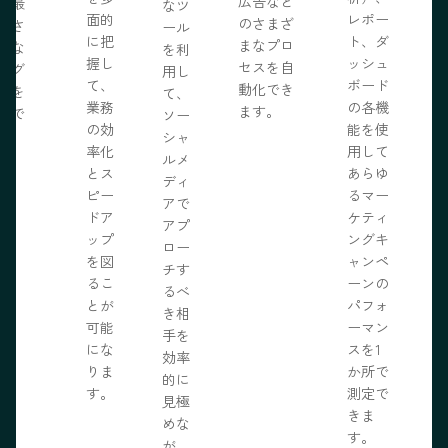
広告など
に最
なツ
面的
レポー
のさまざ
化さ
ール
に把
ト、ダ
まなプロ
たな
を利
握し
ッシュ
セスを自
ログ
用し
て、
ボード
動化でき
事を
て、
業務
の各機
ます。
開で
ソー
R
の効
能を使
ま
シャ
率化
用して
。
ルメ
とス
あらゆ
ディ
ピー
るマー
アで
ドア
ケティ
アプ
ップ
ングキ
ロー
を図
ャンペ
チす
るこ
ーンの
るべ
とが
パフォ
き相
可能
ーマン
手を
にな
スを1
効率
りま
か所で
的に
す。
測定で
見極
きま
めな
す。
が