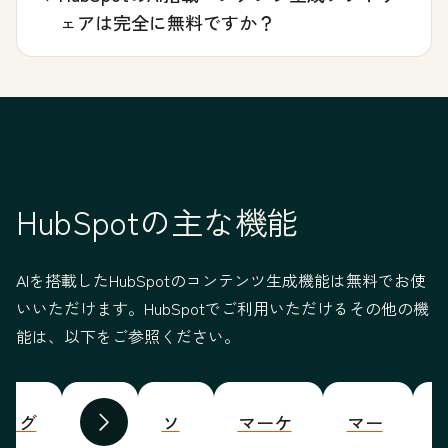
ェアは完全に無料ですか？
HubSpotの主な機能
AIを搭載したHubSpotのコンテンツ生成機能は無料でお使
いいただけます。HubSpotでご利用いただけるその他の機
能は、以下をご参照ください。
ブログ
プ
ソ
マーケ
マー
S
前へ
次へ