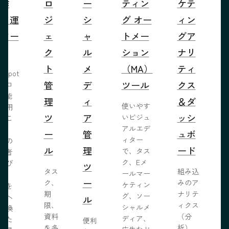
の作
ロ
ー
ティン
ケテ
成・運
ジ
シ
グ オー
ィン
営ツー
ェ
ャ
トメー
グア
ル
ク
ル
ション
ナリ
ト
メ
（MA）
ティ
bSpot
管
デ
ツール
クス
ブロ
機能
理
ィ
＆ダ
使いやす
活用
ツ
ア
ッシ
いビジュ
るこ
アルエデ
で、
ー
管
ュボ
ィター
くの
ル
理
ード
で、タス
問者
ク、Eメ
呼び
ツ
タス
組み込
ールマー
み、
ー
ク、
みのア
ケティン
者を
S
期
ナリテ
グ、ソー
客へ
ル
限、
ィクス
シャルメ
転換
資料
（分
ディア、
るた
便利
を多
析）、