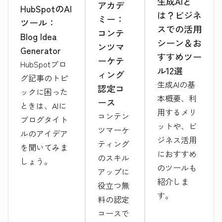
生成AIと
アカデ
HubSpotのAI
は？ビジネ
ミー：
ツール：
スでの活用
コンテ
Blog Idea
シーン＆お
ンツマ
Generator
すすめツー
ーケテ
HubSpotブロ
ル12選
ィング
グ記事のトピ
生成AIの基
認定コ
ックに困った
本概要、利
ース
ときは、AIに
用するメリ
コンテン
ブログタイト
ットや、ビ
ツマーケ
ルのアイデア
ジネス活用
ティング
を聞いてみま
におすすめ
のスキル
しょう。
のツールも
アップに
紹介しま
役立つ無
す。
料の認定
コースで