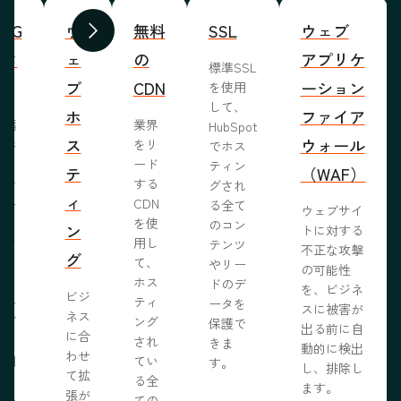
WYG
ウ
無料
SSL
ウェブ
前へ
次へ
ィタ
ェ
の
アプリケ
標準SSL
ブ
CDN
ーション
を使用
して、
ホ
ファイア
ま編
業界
HubSpot
ス
ウォール
成形
をリ
でホス
めな
ード
ティン
テ
（WAF）
業で
する
グされ
ィ
ール
CDN
る全て
ウェブサイ
らし
を使
のコン
ン
トに対する
ブサ
用し
テンツ
不正な攻撃
グ
作り
て、
やリー
の可能性
う。
ホス
ドのデ
を、ビジネ
ビジ
ール
ティ
ータを
スに被害が
ネス
ェブ
ング
保護で
出る前に自
に合
プロ
され
きま
動的に検出
わせ
採用
てい
す。
し、排除し
て拡
いる
る全
ます。
張が
開発
ての