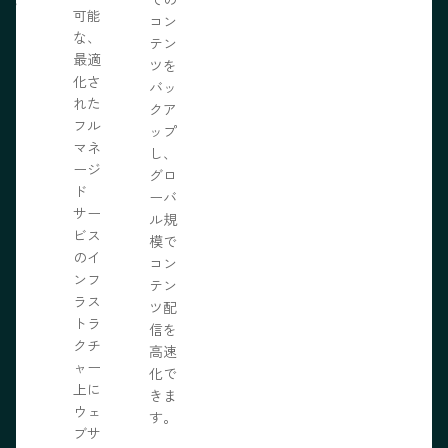
可能
の力
コン
な、
限に
テン
最適
きま
ツを
化さ
バッ
れた
クア
フル
ップ
マネ
し、
ージ
グロ
ド
ーバ
サー
ル規
ビス
模で
のイ
コン
ンフ
テン
ラス
ツ配
トラ
信を
クチ
高速
ャー
化で
上に
きま
ウェ
す。
ブサ