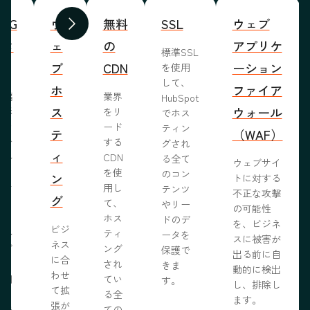
WYG
ウ
無料
SSL
ウェブ
前へ
次へ
ィタ
ェ
の
アプリケ
標準SSL
ブ
CDN
ーション
を使用
して、
ホ
ファイア
ま編
業界
HubSpot
ス
ウォール
成形
をリ
でホス
めな
ード
ティン
テ
（WAF）
業で
する
グされ
ィ
ール
CDN
る全て
ウェブサイ
らし
を使
のコン
ン
トに対する
ブサ
用し
テンツ
不正な攻撃
グ
作り
て、
やリー
の可能性
う。
ホス
ドのデ
を、ビジネ
ビジ
ール
ティ
ータを
スに被害が
ネス
ェブ
ング
保護で
出る前に自
に合
プロ
され
きま
動的に検出
わせ
採用
てい
す。
し、排除し
て拡
いる
る全
ます。
張が
開発
ての