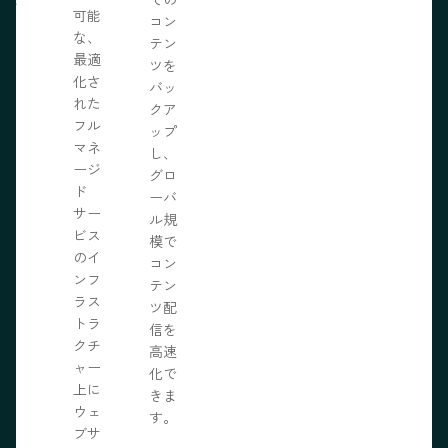
可能
の力
コン
な、
限に
テン
最適
きま
ツを
化さ
バッ
れた
クア
フル
ップ
マネ
し、
ージ
グロ
ド
ーバ
サー
ル規
ビス
模で
のイ
コン
ンフ
テン
ラス
ツ配
トラ
信を
クチ
高速
ャー
化で
上に
きま
ウェ
す。
ブサ