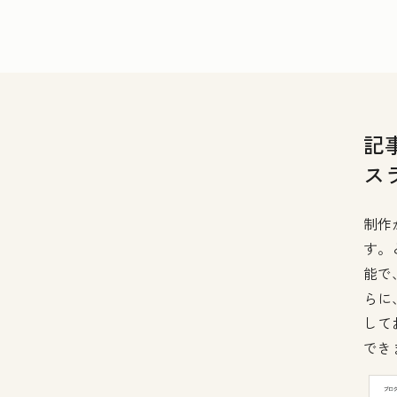
記
ス
制作
す。
能で
らに
して
でき