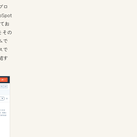
ブロ
pot
れてお
をその
ムで
スで
結す