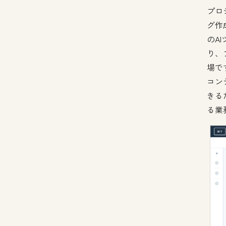
プロ
グ作
のAI
り、
場で
コン
きる
る業