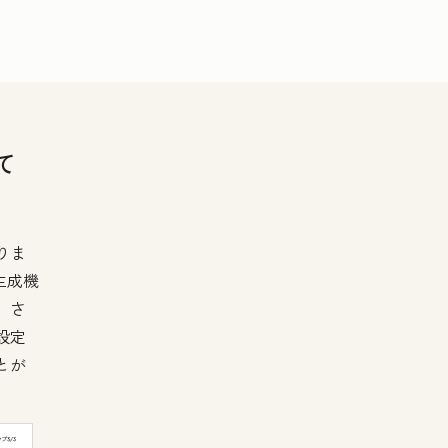
て
りま
生成機
。さ
設定
とが