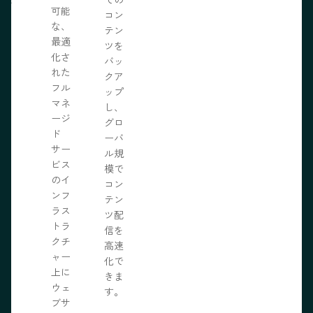
可能
の力
コン
な、
限に
テン
最適
きま
ツを
化さ
バッ
れた
クア
フル
ップ
マネ
し、
ージ
グロ
ド
ーバ
サー
ル規
ビス
模で
のイ
コン
ンフ
テン
ラス
ツ配
トラ
信を
クチ
高速
ャー
化で
上に
きま
ウェ
す。
ブサ