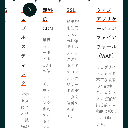
WYG
ウ
無料
SSL
ウェブ
前へ
次へ
ィタ
ェ
の
アプリケ
標準SSL
ブ
CDN
ーション
を使用
して、
ホ
ファイア
ま編
業界
HubSpot
ス
ウォール
成形
をリ
でホス
めな
ード
ティン
テ
（WAF）
業で
する
グされ
ィ
ール
CDN
る全て
ウェブサイ
らし
を使
のコン
ン
トに対する
ブサ
用し
テンツ
不正な攻撃
グ
作り
て、
やリー
の可能性
う。
ホス
ドのデ
を、ビジネ
ビジ
ール
ティ
ータを
スに被害が
ネス
ェブ
ング
保護で
出る前に自
に合
プロ
され
きま
動的に検出
わせ
採用
てい
す。
し、排除し
て拡
いる
る全
ます。
張が
開発
ての