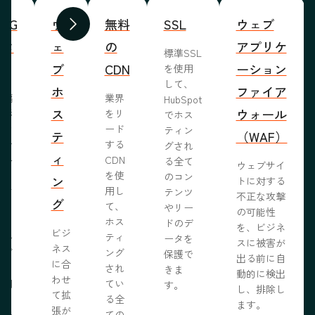
WYG
ウ
無料
SSL
ウェブ
前へ
次へ
ィタ
ェ
の
アプリケ
標準SSL
ブ
CDN
ーション
を使用
して、
ホ
ファイア
ま編
業界
HubSpot
ス
ウォール
成形
をリ
でホス
めな
ード
ティン
テ
（WAF）
業で
する
グされ
ィ
ール
CDN
る全て
ウェブサイ
らし
を使
のコン
ン
トに対する
ブサ
用し
テンツ
不正な攻撃
グ
作り
て、
やリー
の可能性
う。
ホス
ドのデ
を、ビジネ
ビジ
ール
ティ
ータを
スに被害が
ネス
ェブ
ング
保護で
出る前に自
に合
プロ
され
きま
動的に検出
わせ
採用
てい
す。
し、排除し
て拡
いる
る全
ます。
張が
開発
ての