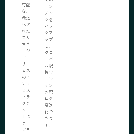
可能
の力
コン
な、
限に
テン
最適
きま
ツを
化さ
バッ
れた
クア
フル
ップ
マネ
し、
ージ
グロ
ド
ーバ
サー
ル規
ビス
模で
のイ
コン
ンフ
テン
ラス
ツ配
トラ
信を
クチ
高速
ャー
化で
上に
きま
ウェ
す。
ブサ