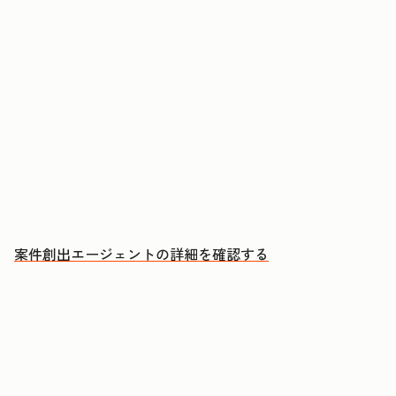
アカウントに購買検討のシグナルが現れたタイミ
ングでアプローチする
ミーティングのたびに、CRMへの自動更新とフォ
ローアップEメールの下書きを承認する
成約につながる会話により多くの時間を充てる
案件創出エージェントの詳細を確認する