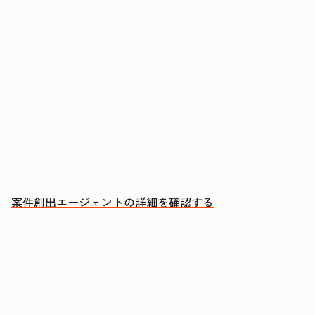
アカウントに購買検討のシグナルが現れたタイミ
ングでアプローチする
ミーティングのたびに、CRMへの自動更新とフォ
ローアップEメールの下書きを承認する
成約につながる会話により多くの時間を充てる
案件創出エージェントの詳細を確認する