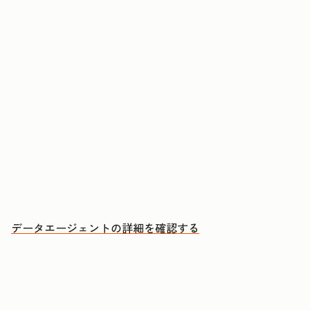
コンタクトや企業に関する質問に回答する
CRMデータ、通話、Eメール、文書からインサイ
トを取得する
優先的にアプローチすべきアカウントと、その理
由を把握する
データエージェントの詳細を確認する