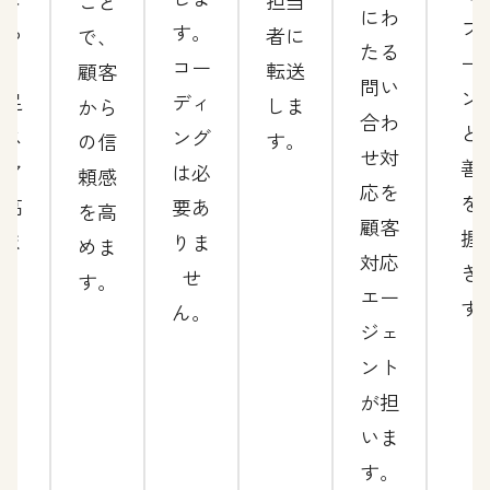
担当
こと
にわ
フ
減ら
す。
者に
で、
たる
ー
し、
コー
転送
顧客
問い
ン
満足
ディ
しま
から
合わ
と
度ス
ング
す。
の信
せ対
善
コア
は必
頼感
応を
を
を高
要あ
を高
顧客
握
めま
りま
めま
対応
き
す。
せ
す。
エー
す
ん。
ジェ
ント
が担
いま
す。