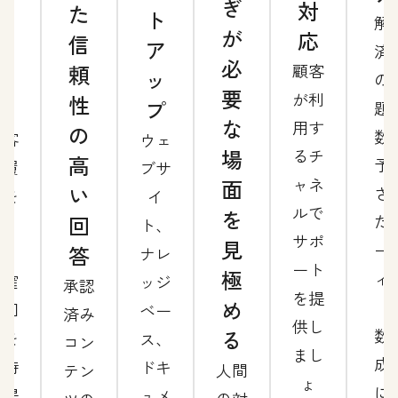
ぎ
対
た
サ
ト
解
が
応
信
ポ
ア
済
必
頼
顧客
ー
ッ
の
要
が利
性
ト
プ
題
な
用す
の
数
顧客
ウェ
場
るチ
高
予
の履
ブサ
ャネ
面
い
さ
歴を
イ
ルで
を
回
た
基
ト、
サポ
見
ー
答
に、
ナレ
ート
極
ィ
正確
ッジ
承認
を提
め
グ
な回
ベー
済み
供し
数
る
答を
ス、
コン
まし
成
即時
ドキ
人間
テン
ょ
に
に提
ュメ