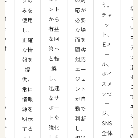
の対
ツの
う。
な
供。
ント
応が
みを
チャ
っ
時間
から
必要
使用
ッ
い
帯を
有益
な場
し、
ト、
コ
問わ
な回
面を
正確
Eメ
テ
ず対
答へ
顧客
な情
ー
ツ
応す
と転
対応
報を
ル、
追
るこ
換
エー
提
ボイ
す
と
し、
ジェ
供。
スメ
こ
で、
迅速
ント
常に
ッセ
で
チー
なサ
が自
情報
ー
エ
ムの
ポー
動で
源を
ジ、
ジ
未処
トを
判断
明示
SNS
ン
理件
強化
し、
する
全体
の
数を
しま