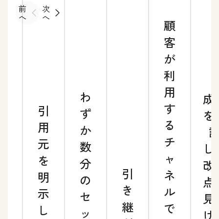
前
次
へ
へ
顧
客
が
利
用
わ
成
す
引
24
ず
を
る
用
時
か
チ
元
間
数
し
ャ
を
の
分
改
引
ネ
明
迅
の
点
き
ル
示
速
セ
見
継
で
し
な
ッ
け