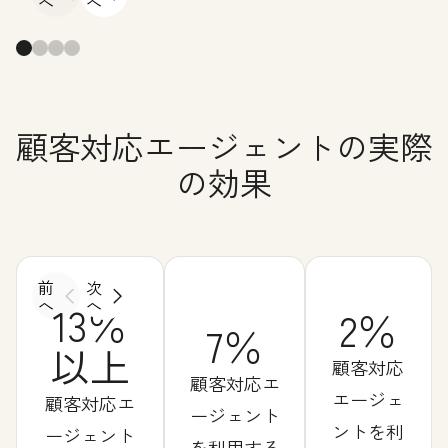
へ
へ
顧客対応エージェントの実際
の効果
前
次
へ
へ
13％
2％
7％
以上
顧客対応
顧客対応エ
エージェ
顧客対応エ
ージェント
ントを利
ージェント
を利用する