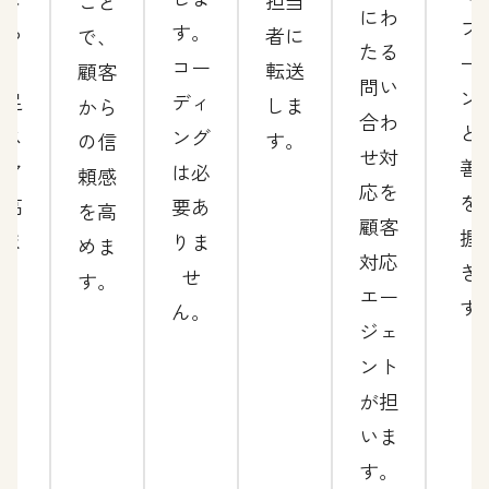
担当
こと
にわ
フ
減ら
す。
者に
で、
たる
ー
し、
コー
転送
顧客
問い
ン
満足
ディ
しま
から
合わ
と
度ス
ング
す。
の信
せ対
善
コア
は必
頼感
応を
を
を高
要あ
を高
顧客
握
めま
りま
めま
対応
き
す。
せ
す。
エー
す
ん。
ジェ
ント
が担
いま
す。