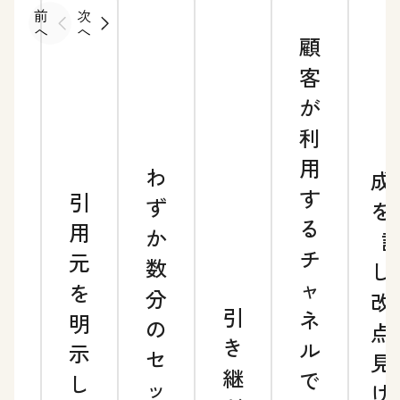
前
次
へ
へ
顧
客
が
利
用
わ
成
す
引
24
ず
を
る
用
時
か
チ
元
間
数
し
ャ
を
の
分
改
引
ネ
明
迅
の
点
き
ル
示
速
セ
見
継
で
し
な
ッ
け