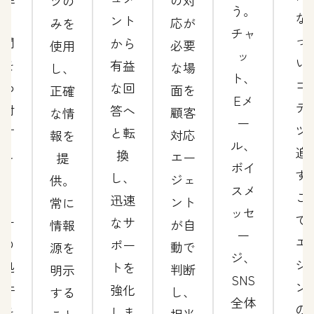
の対
ツの
う。
な
供。
ント
応が
みを
チャ
っ
時間
から
必要
使用
ッ
い
帯を
有益
な場
し、
ト、
コ
問わ
な回
面を
正確
Eメ
テ
ず対
答へ
顧客
な情
ー
ツ
応す
と転
対応
報を
ル、
追
るこ
換
エー
提
ボイ
す
と
し、
ジェ
供。
スメ
こ
で、
迅速
ント
常に
ッセ
で
チー
なサ
が自
情報
ー
エ
ムの
ポー
動で
源を
ジ、
ジ
未処
トを
判断
明示
SNS
ン
理件
強化
し、
する
全体
の
数を
しま