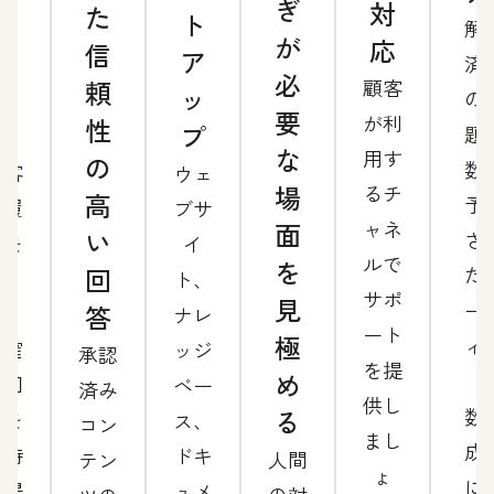
ぎ
対
た
サ
ト
解
が
応
信
ポ
ア
済
必
頼
顧客
ー
ッ
の
要
が利
性
ト
プ
題
な
用す
の
数
顧客
ウェ
場
るチ
高
予
の履
ブサ
ャネ
面
い
さ
歴を
イ
ルで
を
回
た
基
ト、
サポ
見
ー
答
に、
ナレ
ート
極
ィ
正確
ッジ
承認
を提
め
グ
な回
ベー
済み
供し
数
る
答を
ス、
コン
まし
成
即時
ドキ
人間
テン
ょ
に
に提
ュメ