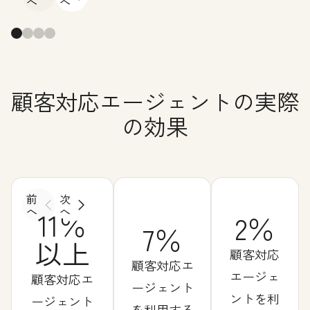
へ
へ
顧客対応エージェントの実際
の効果
前
次
へ
へ
11％
2％
7％
以上
顧客対応
顧客対応エ
エージェ
顧客対応エ
ージェント
ントを利
ージェント
を利用する