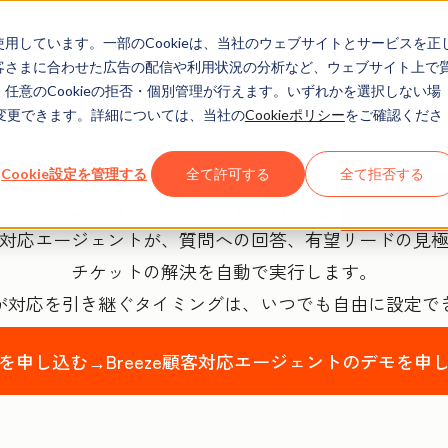
eを使用しています。一部のCookieは、当社のウェブサイトとサービスを正
お客さまに合わせた広告の配信や利用状況の分析など、ウェブサイト上で
エージェント作成ツール
、任意のCookieの拒否・個別管理が行えます。いずれかを選択しない場
でも変更できます。詳細については、当社の
Cookieポリシー
をご確認くださ
顧客対応エージェント
Cookie設定を管理する
全て許可する
全て拒否する
でビジネスを支える
AI
対応エージェントが、質問への回答、有望リードの見
チケットの解決を自動で実行します。
が対応を引き継ぐタイミングは、いつでも自由に設定で
を申し込む→
Breeze顧客対応エージェントのデモを申