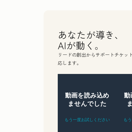
Fir
Las
あなたが導き、
Ema
AIが動く。
リードの創出からサポートチケッ
Pho
応します。
Web
How
We'r
us t
unsu
che