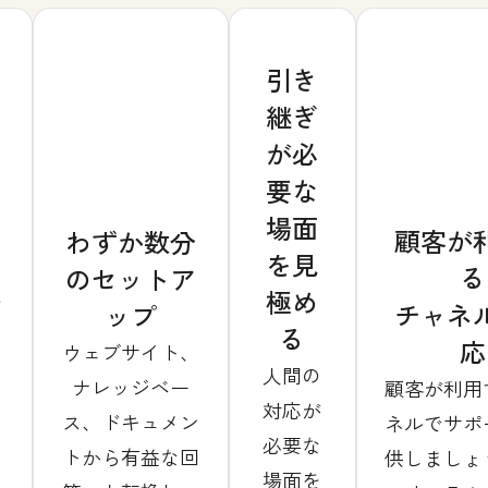
引き
継ぎ
が必
を
要な
た
場面
顧客が
わずか数分
の
を見
る
のセットア
答
極め
チャネ
ップ
る
応
ウェブサイト、
人間の
ナレッジベー
顧客が利用
対応が
ス、ドキュメン
ネルでサポ
必要な
トから有益な回
供しましょ
場面を