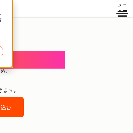
メニ
ュー
し
質
コンシェルジュ
極め、
きます。
し込む