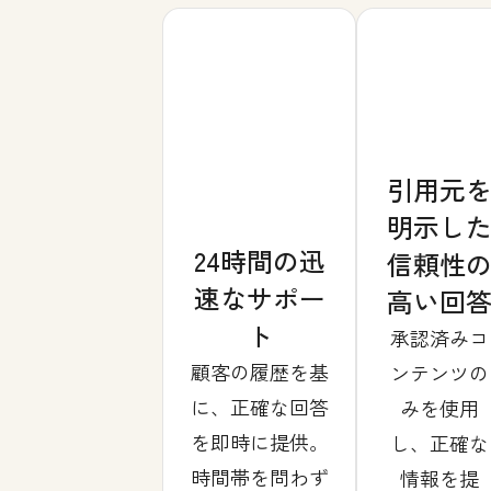
引用元
明示し
24時間の迅
信頼性
速なサポー
高い回
ト
承認済みコ
顧客の履歴を基
ンテンツの
に、正確な回答
みを使用
を即時に提供。
し、正確な
時間帯を問わず
情報を提