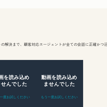
st Name
*
t Name
*
il
*
トの解決まで、顧客対応エージェントが全ての会話に正確かつ
ne Number
*
site URL
*
 many employees work there?
*
e committed to your privacy. HubSpot uses the information you provide
o contact you about our relevant content, products, and services. You 
bscribe from these communications at any time. For more information,
ck out our
Privacy Policy.