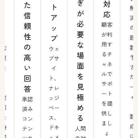
ぎ
対
た
サ
ト
解
が
応
信
ポ
ア
済
必
頼
顧客
ー
ッ
の
要
が利
性
ト
プ
題
な
用す
の
数
顧客
ウェ
場
るチ
高
予
の履
ブサ
ャネ
面
い
さ
歴を
イ
ルで
を
回
た
基
ト、
サポ
見
ー
答
に、
ナレ
ート
極
ィ
正確
ッジ
承認
を提
め
グ
な回
ベー
済み
供し
数
る
答を
ス、
コン
まし
成
即時
ドキ
人間
テン
ょ
に
に提
ュメ