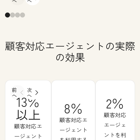
へ
へ
顧客対応エージェントの実際
の効果
前
次
へ
へ
13％
2％
8％
以上
顧客対応
顧客対応エ
エージェ
顧客対応エ
ージェント
ントを利
ージェント
を利用する