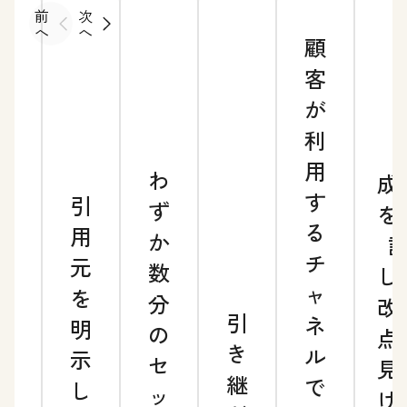
前
次
へ
へ
顧
客
が
利
用
わ
成
す
引
24
ず
を
る
用
時
か
チ
元
間
数
し
ャ
を
の
分
改
引
ネ
明
迅
の
点
き
ル
示
速
セ
見
継
で
し
な
ッ
け