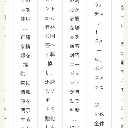
の対
ツの
う。
な
供。
ント
応が
みを
チャ
っ
時間
から
必要
使用
ッ
い
帯を
有益
な場
し、
ト、
コ
問わ
な回
面を
正確
Eメ
テ
ず対
答へ
顧客
な情
ー
ツ
応す
と転
対応
報を
ル、
追
るこ
換
エー
提
ボイ
す
と
し、
ジェ
供。
スメ
こ
で、
迅速
ント
常に
ッセ
で
チー
なサ
が自
情報
ー
エ
ムの
ポー
動で
源を
ジ、
ジ
未処
トを
判断
明示
SNS
ン
理件
強化
し、
する
全体
の
数を
しま