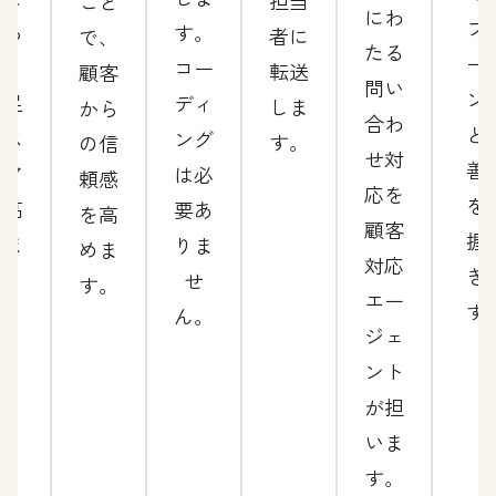
担当
こと
にわ
フ
減ら
す。
者に
で、
たる
ー
し、
コー
転送
顧客
問い
ン
満足
ディ
しま
から
合わ
と
度ス
ング
す。
の信
せ対
善
コア
は必
頼感
応を
を
を高
要あ
を高
顧客
握
めま
りま
めま
対応
き
す。
せ
す。
エー
す
ん。
ジェ
ント
が担
いま
す。