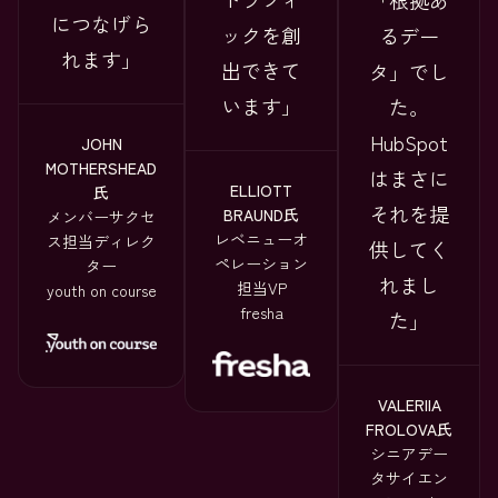
「根拠あ
につなげら
ックを創
るデー
れます
出できて
タ」でし
います
た。
HubSpot
JOHN
MOTHERSHEAD
はまさに
ELLIOTT
氏
それを提
BRAUND氏
メンバーサクセ
レベニューオ
ス担当ディレク
供してく
ペレーション
ター
れまし
担当VP
youth on course
fresha
た
VALERIIA
FROLOVA氏
シニアデー
タサイエン