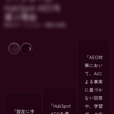
HubSpot AEOを
選ぶ理由
実在のチームによる、実際の成果。
前
次
へ
へ
AEO対
策におい
て、AIに
よる事実
に基づか
ない回答
HubSpot
や、学習
設定に手
AEOを導