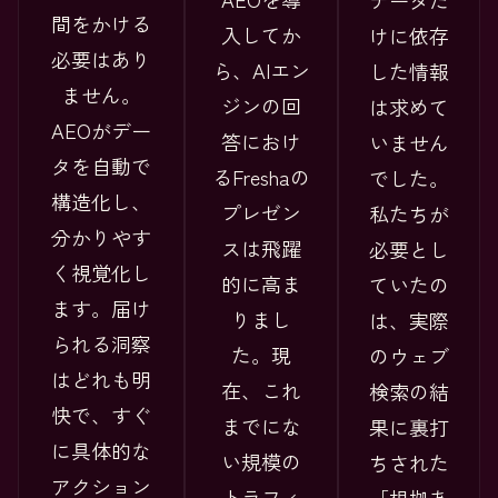
データだ
間をかける
入してか
けに依存
必要はあり
ら、AIエン
した情報
ません。
ジンの回
は求めて
AEOがデー
答におけ
いません
タを自動で
るFreshaの
でした。
構造化し、
プレゼン
私たちが
分かりやす
スは飛躍
必要とし
く視覚化し
的に高ま
ていたの
ます。届け
りまし
は、実際
られる洞察
た。現
のウェブ
はどれも明
在、これ
検索の結
快で、すぐ
までにな
果に裏打
に具体的な
い規模の
ちされた
アクション
トラフィ