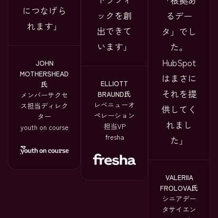
「根拠あ
につなげら
ックを創
るデー
れます
出できて
タ」でし
います
た。
HubSpot
JOHN
MOTHERSHEAD
はまさに
ELLIOTT
氏
それを提
BRAUND氏
メンバーサクセ
レベニューオ
ス担当ディレク
供してく
ペレーション
ター
れまし
担当VP
youth on course
fresha
た
VALERIIA
FROLOVA氏
シニアデー
タサイエン