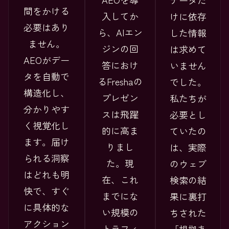
データだ
間をかける
入してか
けに依存
必要はあり
ら、AIエン
した情報
ません。
ジンの回
は求めて
AEOがデー
答におけ
いません
タを自動で
るFreshaの
でした。
構造化し、
プレゼン
私たちが
分かりやす
スは飛躍
必要とし
く視覚化し
的に高ま
ていたの
ます。届け
りまし
は、実際
られる洞察
た。現
のウェブ
はどれも明
在、これ
検索の結
快で、すぐ
までにな
果に裏打
に具体的な
い規模の
ちされた
アクション
トラフィ