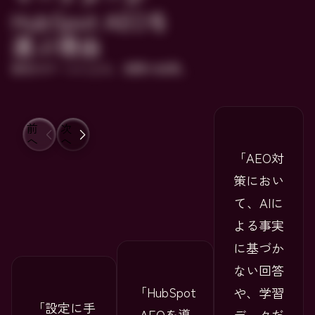
HubSpot AEOを
選ぶ理由
実在のチームによる、実際の成果。
前
次
へ
へ
AEO対
策におい
て、AIに
よる事実
に基づか
ない回答
HubSpot
や、学習
設定に手
AEOを導