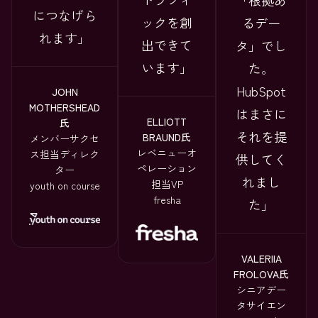
「根拠あ
につなげら
ックを創
るデー
れます
出できて
タ」でし
います
た。
HubSpot
JOHN
MOTHERSHEAD
はまさに
ELLIOTT
氏
それを提
BRAUND氏
メンバーサクセ
レベニューオ
ス担当ディレク
供してく
ペレーション
ター
れまし
担当VP
youth on course
fresha
た
VALERIIA
FROLOVA氏
シニアデー
タサイエン