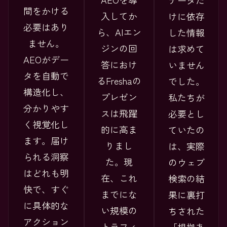
データだ
間をかける
入してか
けに依存
必要はあり
ら、AIエン
した情報
ません。
ジンの回
は求めて
AEOがデー
答におけ
いません
タを自動で
るFreshaの
でした。
構造化し、
プレゼン
私たちが
分かりやす
スは飛躍
必要とし
く視覚化し
的に高ま
ていたの
ます。届け
りまし
は、実際
られる洞察
た。現
のウェブ
はどれも明
在、これ
検索の結
快で、すぐ
までにな
果に裏打
に具体的な
い規模の
ちされた
アクション
トラフィ