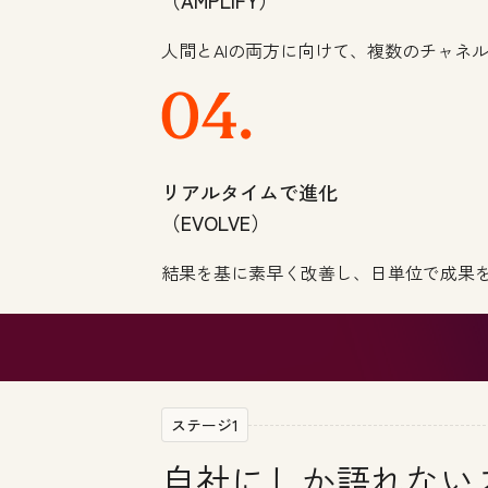
（AMPLIFY）
人間とAIの両方に向けて、複数のチャネ
リアルタイムで進化
（EVOLVE）
結果を基に素早く改善し、日単位で成果
ステージ1
自社にしか語れない