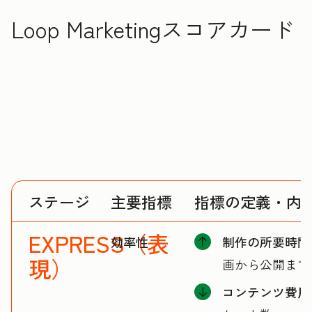
Loop Marketingスコアカード
ステージ
主要指標
指標の定義・内
EXPRESS（表
効率性
制作の所要時間
現）
画から公開まで
コンテンツ費用