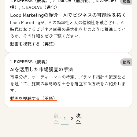
1. EXPRESS（表現）, 2. TAILOR（個別化）, 3. AMPLIFY（増
動画
幅）, 4. EVOLVE（進化）
Loop Marketingの紹介：AIでビジネスの可能性を拓く
Loop Marketingが、AIの効率性と人の信頼性を融合させ、AI
時代におけるビジネス成果の最大化をどのように推進してい
るか、その詳細をぜひご覧ください。
動画を視聴する（英語）
1. EXPRESS（表現）
動画
AIを活用した市場調査の手法
市場分析、オーディエンスの特定、ブランド指針の策定など
を通じて、施策の戦略的な土台を確立する方法をご紹介しま
す。
動画を視聴する（英語）
前
次
1
2
へ
へ