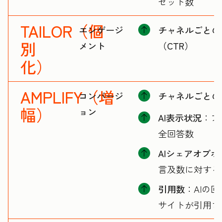
セット数
TAILOR（個
エンゲージ
チャネルごとの
別
メント
（CTR）
化）
AMPLIFY（増
コンバージ
チャネルごとの
幅）
ョン
AI表示状況
：ブ
全回答数
AIシェアオブボ
言及数に対する
引用数
：AIの
サイトが引用さ