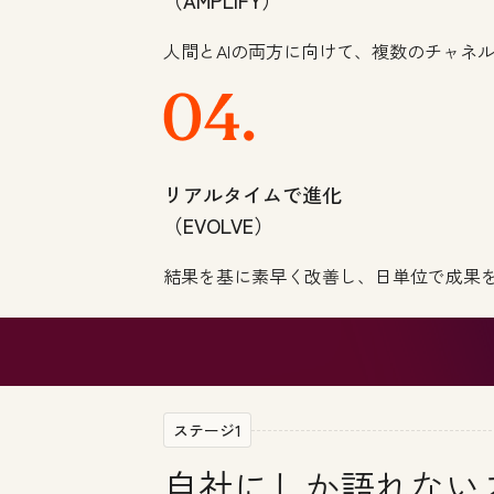
（AMPLIFY）
人間とAIの両方に向けて、複数のチャネ
リアルタイムで進化
（EVOLVE）
結果を基に素早く改善し、日単位で成果
ステージ1
自社にしか語れない