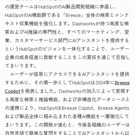
の運営チームはHubSpotのAI製品開発組織に参画し、
HubSpotのAI機能群である「Breeze」全体の検索とコンテ
キスト収集機能を強化します。Dashworksが持つ高度な検
索およびAI推論の専門性と、すべてのマーケティング、営
業、カスタマーサービス部門にAIアシスタントを提供する
というHubSpotのビジョンを一体化することで、ユーザー
企業の成長促進に貢献することをこの買収を通じて目指し
てまいります。
ユーザーが容易にアクセスできるAIアシスタントを提供
するために、その第一歩としてHubSpotは2024年に
Breeze
Copilot
を発表しました。Dashworksの加入によって実現す
る高度な検索と推論機能、および非構造化データソースと
の連携により、HubSpotはBreeze Copilot、Breeze Agents
および製品全体に組み込まれた各種AI機能を一層強化して
まいります。この開発が進むと、今後各組織のユーザーは
自然言語で簡単な質問をすることでAIアシスタントから以