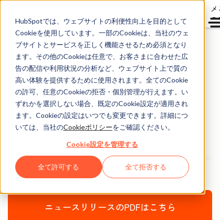
メ
ュ
HubSpotでは、ウェブサイトの利便性向上を目的として
Cookieを使用しています。一部のCookieは、当社のウェ
ブサイトとサービスを正しく機能させるため必須となり
ます。その他のCookieは任意で、お客さまに合わせた広
2025年4月22日
告の配信や利用状況の分析など、ウェブサイト上で質の
高い体験を提供するために使用されます。全てのCookie
HubSpotがAIアシスタ
の許可、任意のCookieの拒否・個別管理が行えます。い
ントのDashworks買収
ずれかを選択しない場合、既定のCookie設定が適用され
ます。Cookieの設定はいつでも変更できます。詳細につ
に合意
いては、当社の
Cookieポリシー
をご確認ください。
Cookie設定を管理する
〜すべてのマーケティング・営業・サービス部門がAI検索
全て許可する
全て拒否する
を活用できる環境の構築を促進〜
ニュースリリースのPDFはこちら