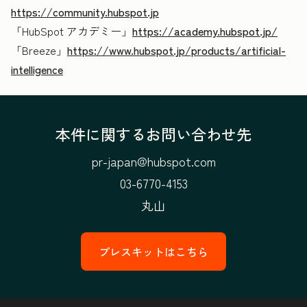
https://community.hubspot.jp
「HubSpot アカデミー」
https://academy.hubspot.jp/
「Breeze」
https://www.hubspot.jp/products/artificial-
intelligence
本件に関するお問い合わせ先
pr-japan@hubspot.com
03-6770-4153
丸山
プレスキットはこちら