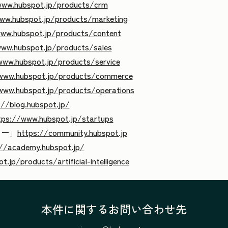
www.hubspot.jp/products/crm
ww.hubspot.jp/products/marketing
ww.hubspot.jp/products/content
www.hubspot.jp/products/sales
www.hubspot.jp/products/service
www.hubspot.jp/products/commerce
www.hubspot.jp/products/operations
://blog.hubspot.jp/
tps://www.hubspot.jp/startups
ィー」
https://community.hubspot.jp
://academy.hubspot.jp/
.jp/products/artificial-intelligence
本件に関するお問い合わせ先