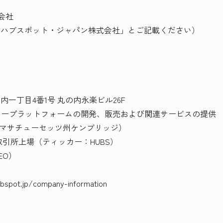
式会社
「ハブスポット・ジャパン株式会社」とご記載ください）
丁目4番1号 丸の内永楽ビル26F
マープラットフォームの開発、販売および関連サービスの提供
（米国マサチューセッツ州ケンブリッジ）
場（ティッカー：HUBS）
EO）
t.jp/company-information