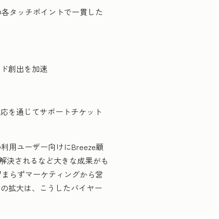
の各タッチポイントで一貫した
ード創出を加速
対応を通じてサポートチケット
利用ユーザー向けにBreeze顧
て解決されるなど大きな成果がも
留まらずマーケティングから営
囲の拡大は、こうしたバイヤー