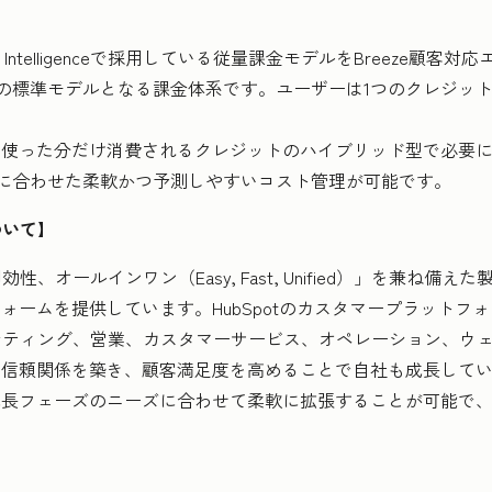
ze Intelligenceで採用している従量課金モデルをBreeze
I製品の標準モデルとなる課金体系です。ユーザーは1つのクレジッ
使った分だけ消費されるクレジットのハイブリッド型で必要に応じて
利用量に合わせた柔軟かつ予測しやすいコスト管理が可能です。
について】
効性、オールインワン（Easy, Fast, Unified）」を兼ね
ォームを提供しています。HubSpotのカスタマープラットフ
ケティング、営業、カスタマーサービス、オペレーション、ウ
、信頼関係を築き、顧客満足度を高めることで自社も成長して
長フェーズのニーズに合わせて柔軟に拡張することが可能で、現
。