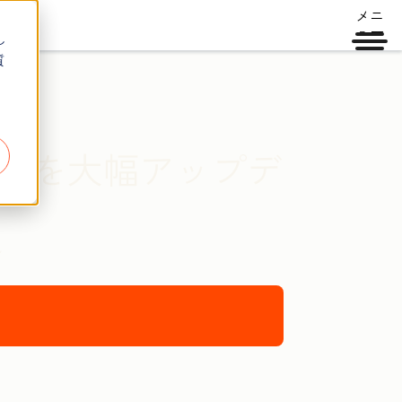
メニ
ュー
し
質
ント』を大幅アップデ
〜