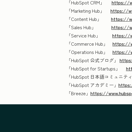
「HubSpot CRM」
https://
「Marketing Hub」
https://w
「Content Hub」
https://w
「Sales Hub」
https://
「Service Hub」
https://
「Commerce Hub」
https://
「Operations Hub」
https://
「HubSpot 公式ブログ」
https
「HubSpot for Startups」
ht
「HubSpot 日本語コミュニテ
「HubSpot アカデミー」
https
「Breeze」
https://www.hubspot