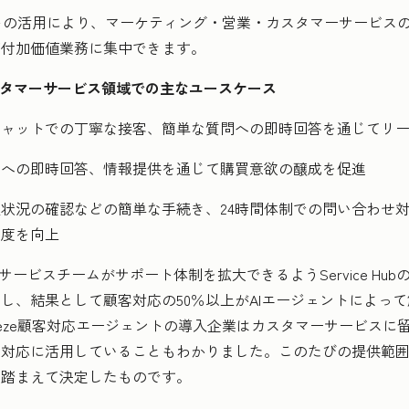
ントの活用により、マーケティング・営業・カスタマーサービス
高付加価値業務に集中できます。
タマーサービス領域での主なユースケース
チャットでの丁寧な接客、簡単な質問への即時回答を通じてリ
問への即時回答、情報提供を通じて購買意欲の醸成を促進
状況の確認などの簡単な手続き、24時間体制での問い合わせ
足度を向上
サービスチームがサポート体制を拡大できるようService Hubの
し、結果として顧客対応の50％以上がAIエージェントによっ
eeze顧客対応エージェントの導入企業はカスタマーサービスに
客対応に活用していることもわかりました。このたびの提供範
を踏まえて決定したものです。