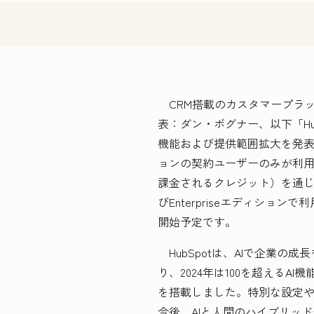
CRM搭載のカスタマープラット
表：ダン・ボグナー、以下「Hu
機能および提供範囲拡大を発表いたしま
ョンの契約ユーザーのみが利用
課金されるクレジット）を通じてMarketin
びEnterpriseエディショ
開始予定です。
HubSpotは、AIで企業の
り、2024年は100を超えるAI機能
を搭載しました。特別な設定や
今後、AIと人間のハイブリッド