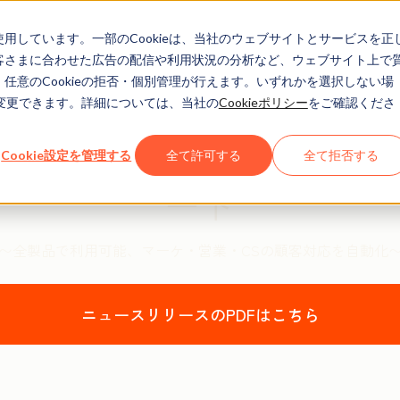
eを使用しています。一部のCookieは、当社のウェブサイトとサービスを正
お客さまに合わせた広告の配信や利用状況の分析など、ウェブサイト上で
、任意のCookieの拒否・個別管理が行えます。いずれかを選択しない場
でも変更できます。詳細については、当社の
Cookieポリシー
をご確認くださ
2025年5月9日
Breeze顧客対応エージェ
Cookie設定を管理する
全て許可する
全て拒否する
ート
〜全製品で利用可能、マーケ・営業・CSの顧客対応を自動化
ニュースリリースのPDFはこちら