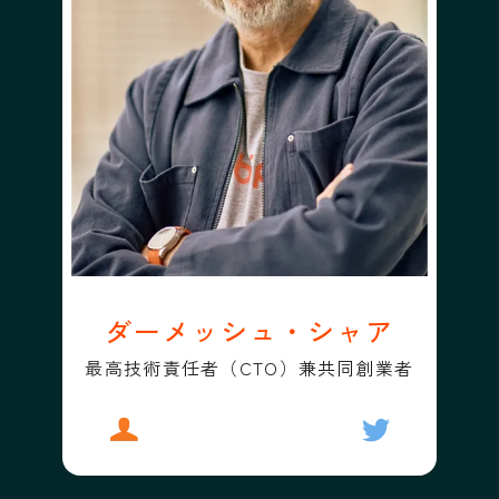
ダーメッシュ・シャア
最高技術責任者（CTO）兼共同創業者
プロフィール
ダーメッシュ・シャア
フォローする
ダーメッシュ